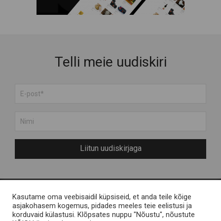
Puidust tooted
Raamatud ja Muusika
Rõivad
Suveniirid
Telli meie uudiskiri
Teenused
Toit ja Joogid
Liitun uudiskirjaga
Kasutame oma veebisaidil küpsiseid, et anda teile kõige
Meist
Engelvels OÜ
asjakohasem kogemus, pidades meeles teie eelistusi ja
korduvaid külastusi. Klõpsates nuppu "Nõustu", nõustute
Muhu saarest
Reg nr 11287246 / Liiva,