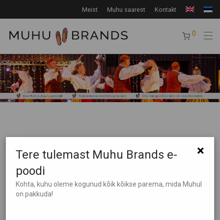
Meist
Muhu saarest
Kontakt
0
×
Tere tulemast Muhu Brands e-
poodi
Tooteotsing
Kohta, kuhu oleme kogunud kõik kõikse parema, mida Muhul
on pakkuda!
Tootekategooriad