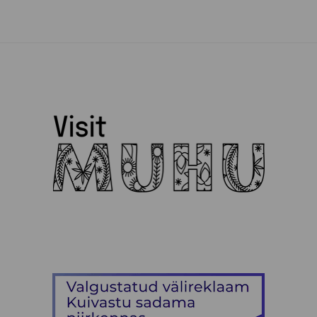
Muhu Puidukoda
Muhu Toidupank
Muhu Tõnise Talu
Muhu vald
Muhufitness
Muhulife
Muhurito
MuRu Craft
Mütsiministeerium
Pädaste Gourmet
Peeter Dudnik
Piret Lember
Ranna Mesila
Reine Uspenski
Siiri Ülem