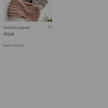
Kätli Saarkoppel-Kruuser
Katrin Pauts
Keskküla Kunstitalu
KÜMU
Kootud peapael
Männiku käsitöötuba
€
25,00
Maris Mägi
Mart Veltmander
Näita rohkem
Mohn Gin
Muhu Brands
Muhu Jäätise Wabrik
Muhu Liha
Muhu Mesi
Muhu Pagarid
Muhu Pärandikool
Muhu Pruulikoda