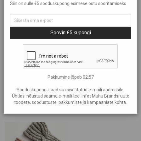
Siin on sulle €5 sooduskupong esimese ostu sooritamiseks
Sorteeri
Kõik
Aed ja Kümblus
Filtreeri hinna järgi
Populaarsus
Brändid
Soovin €5 kupongi
Uudsus
Aire Liik
Hind: madalamast kõrgemaks
Showing
“Mütsiministeerium”
Anne Kana
Hind: kõrgemast madalamaks
Anu Kabur
€20
—
€30
Araan
Eliia Laats
Pakkumine lõpeb
02:57
Halla
Sooduskupongi saad siin sisestatud e-maili aadressile.
Helen Maandi
Ühtlasi nõustud saama e-maili teel infot Muhu Brandsi uute
Käsitööna valminud 100% villased peapaelad ja mütsid – soojad,
toodete, soodustuste, pakkumiste ja kampaaniate kohta.
Idea Farm
stiilsed ja unikaalsed igaks ilmaks!
Inguna Keraamika
Irena Tarvis
Kalmer Saar