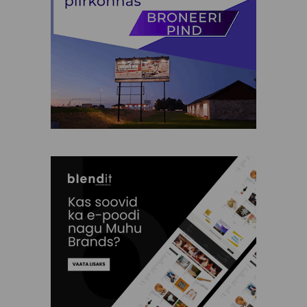
Silja Kuusk
SPA Palju
TH garage
Tiina Saar
Triinu Traumann
Vilja Promet
Ehted
Elamused
Heategevus
Ilu Elab
Kinkekaardid
Kinkekomplektid
Kunst
Lastele
Muhu Käsitöö