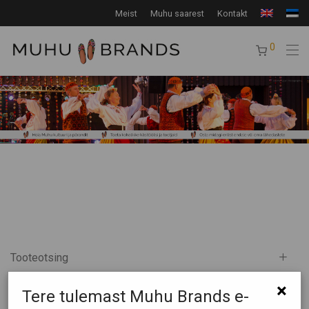
Meist
Muhu saarest
Kontakt
0
Tooteotsing
×
Tootekategooriad
Tere tulemast Muhu Brands e-