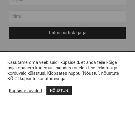
Liitun uudiskirjaga
Kasutame oma veebisaidil küpsiseid, et anda teile kõige
Meist
Engelvels OÜ
asjakohasem kogemus, pidades meeles teie eelistusi ja
korduvaid külastusi. Klõpsates nuppu "Nõustu", nõustute
Muhu saarest
Reg nr 11287246 / Liiva,
KÕIGI küpsiste kasutamisega.
KKK
Muhu saar
Küpsiste seaded
NÕUSTUN
Kontakt
Müügitingimused
Muhu Brands
Privaatsustingimused
Loomekoondis Vana
Vallamaja, Liiva, Muhu
shop@muhubrands.com
/