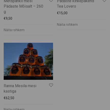
Metspähkli mesi
Pädaste kinkepakend
Pädaste Mõisalt – 260
Tea Lovers
g
€
15,00
€
9,50
Näita rohkem
Näita rohkem
Ranna Mesila mesi
kastiga
€
62,50
Näita rohkem