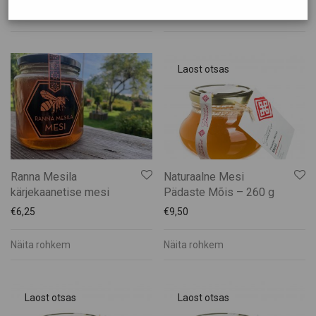
Rõivad
Näita rohkem
Näita rohkem
Suveniirid
Teenused
Toit ja Joogid
Käsitöö õlu
Kastmed
Lihatooted
Mesi
Suupisted ja hõrgutised
Ranna Mesila
Naturaalne Mesi
kärjekaanetise mesi
Pädaste Mõis – 260 g
Tee
€
6,25
€
9,50
Veinid
Näita rohkem
Näita rohkem