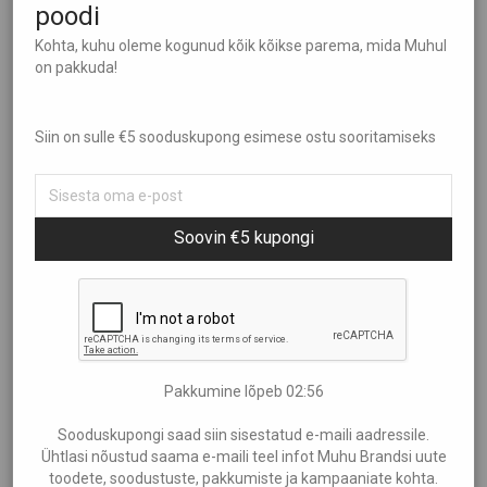
poodi
Sorteeri
Kõik
Kohta, kuhu oleme kogunud kõik kõikse parema, mida Muhul
on pakkuda!
Aed ja Kümblus
Filtreeri hinna järgi
Populaarsus
Brändid
Uudsus
Ehted
Siin on sulle €5 sooduskupong esimese ostu sooritamiseks
Hind: madalamast kõrgemaks
Showing
“Mesi”
Elamused
Hind: kõrgemast madalamaks
€0
—
€70
Heategevus
Ilu Elab
Soovin €5 kupongi
Kinkekaardid
Kinkekomplektid
Kunst
Lastele
Pakkumine lõpeb
02:55
Muhu Käsitöö
Puhas looduslik mesi
Ranna Mesila
Puidust tooted
Muhu saare mesilastelt
klassikaline õiemesi
Sooduskupongi saad siin sisestatud e-maili aadressile.
Ühtlasi nõustud saama e-maili teel infot Muhu Brandsi uute
Raamatud ja Muusika
€
4,00
–
€
10,00
€
6,25
toodete, soodustuste, pakkumiste ja kampaaniate kohta.