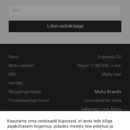
Liitun uudiskirjaga
Meist
Engelvels OÜ
Muhu saarest
Reg nr 11287246 / Liiva,
KKK
Muhu saar
Kontakt
Müügitingimused
Muhu Brands
Privaatsustingimused
Loomekoondis Vana
Vallamaja, Liiva, Muhu
shop@muhubrands.com
/
Kasutame oma veebisaidil küpsiseid, et anda teile kõige
asjakohasem kogemus, pidades meeles teie eelistusi ja
+372 662 8863