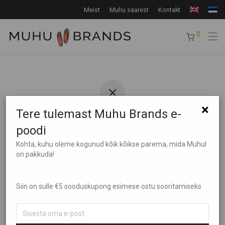
Meist
Muhu saarest
Kontakt
0
×
Tere tulemast Muhu Brands e-
Tagasi poodi
poodi
Kohta, kuhu oleme kogunud kõik kõikse parema, mida Muhul
on pakkuda!
Siin on sulle €5 sooduskupong esimese ostu sooritamiseks