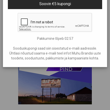
Soovin €5 kupongi
Pakkumine lõpeb
02:57
Sooduskupongi saad siin sisestatud e-maili aadressile.
Ühtlasi nõustud saama e-maili teel infot Muhu Brandsi uute
toodete, soodustuste, pakkumiste ja kampaaniate kohta.