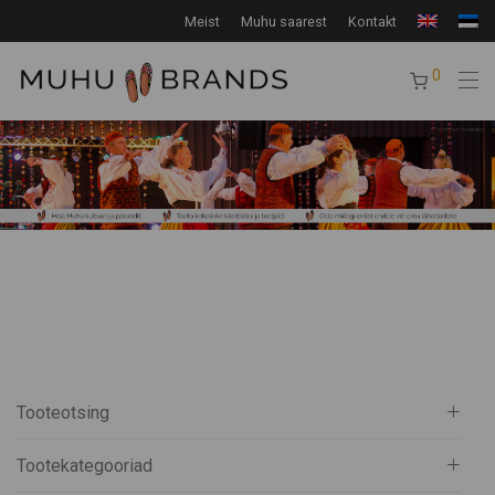
Meist
Muhu saarest
Kontakt
0
Tooteotsing
Tootekategooriad