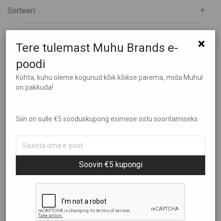
Sorteeri
Kõik
Aed ja Kümblus
Filtreeri hinna järgi
×
Populaarsus
Tere tulemast Muhu Brands e-
Brändid
Uudsus
Ehted
poodi
Hind: madalamast kõrgemaks
Elamused
Kohta, kuhu oleme kogunud kõik kõikse parema, mida Muhul
Hind: kõrgemast madalamaks
on pakkuda!
€0
—
€2.690
Heategevus
Ilu Elab
Siin on sulle €5 sooduskupong esimese ostu sooritamiseks
Kinkekaardid
Kinkekomplektid
Muhu Leib seemnetega
TH garage kleeps
Kunst
€
3,80
€
0,90
Soovin €5 kupongi
Lastele
Muhu Käsitöö
Näita rohkem
Näita rohkem
Puidust tooted
Raamatud ja Muusika