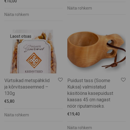
€
10,00
Näita rohkem
Näita rohkem
Vürtsikad metspähklid
Puidust tass (Soome
ja kõrvitsaseemned –
Kuksa) valmistatud
130g
käsitööna kasepuidust
kaasas 45 cm nagast
€
5,80
nöör riputamiseks.
€
19,40
Näita rohkem
Näita rohkem