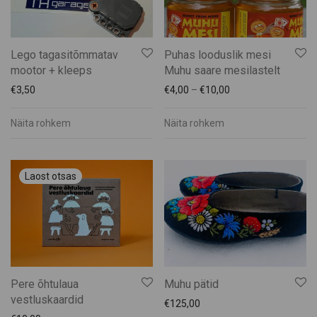
Lego tagasitõmmatav
Puhas looduslik mesi
mootor + kleeps
Muhu saare mesilastelt
€
3,50
€
4,00
–
€
10,00
Näita rohkem
Näita rohkem
Pere õhtulaua
Muhu pätid
vestluskaardid
€
125,00