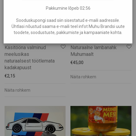
Rõivad
Pakkumine lõpeb
02:55
Suveniirid
Teenused
Sooduskupongi saad siin sisestatud e-maili aadressile.
Ühtlasi nõustud saama e-maili teel infot Muhu Brandsi uute
Toit ja Joogid
toodete, soodustuste, pakkumiste ja kampaaniate kohta.
Käsitööna valminud
Naturaalne lambanahk
meelusikas
Muhumaalt
naturaalsest töötlemata
€
45,00
kadakapuust
€
2,15
Näita rohkem
Näita rohkem