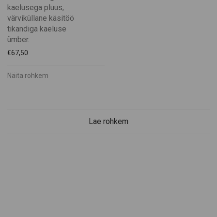
kaelusega pluus,
värviküllane käsitöö
tikandiga kaeluse
ümber.
€
67,50
Näita rohkem
Lae rohkem