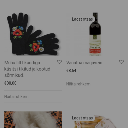
Muhu lill tikandiga
Vanatoa marjavein
käsitsi tikitud ja kootud
€
8,64
sõrmikud.
€
38,00
Näita rohkem
Näita rohkem