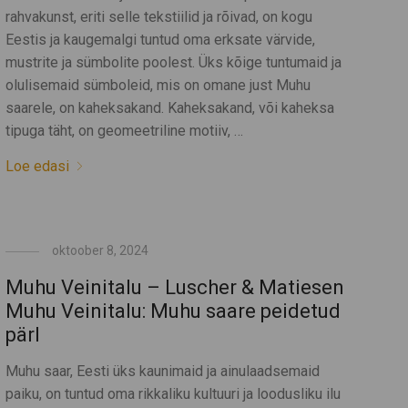
rahvakunst, eriti selle tekstiilid ja rõivad, on kogu
Eestis ja kaugemalgi tuntud oma erksate värvide,
mustrite ja sümbolite poolest. Üks kõige tuntumaid ja
olulisemaid sümboleid, mis on omane just Muhu
saarele, on kaheksakand. Kaheksakand, või kaheksa
tipuga täht, on geomeetriline motiiv, …
Loe edasi
oktoober 8, 2024
Muhu Veinitalu – Luscher & Matiesen
Muhu Veinitalu: Muhu saare peidetud
pärl
Muhu saar, Eesti üks kaunimaid ja ainulaadsemaid
paiku, on tuntud oma rikkaliku kultuuri ja loodusliku ilu