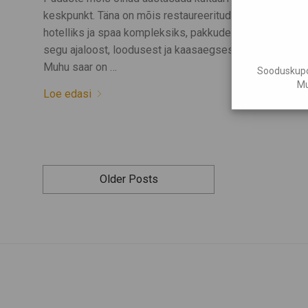
keskpunkt. Täna on mõis restaureeritud luksuslikuks
hotelliks ja spaa kompleksiks, pakkudes ainulaadset
segu ajaloost, loodusest ja kaasaegsest luksusest.
Muhu saar on …
Sooduskupon
Mu
Loe edasi
Older Posts