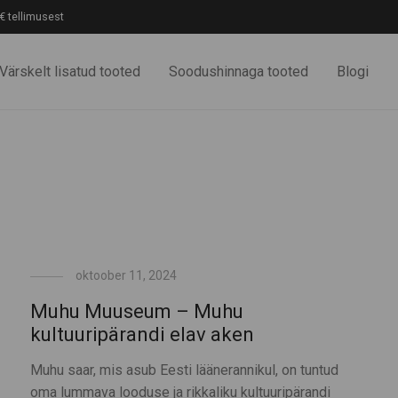
€ tellimusest
Värskelt lisatud tooted
Soodushinnaga tooted
Blogi
oktoober 11, 2024
Muhu Muuseum – Muhu
kultuuripärandi elav aken
Muhu saar, mis asub Eesti läänerannikul, on tuntud
oma lummava looduse ja rikkaliku kultuuripärandi