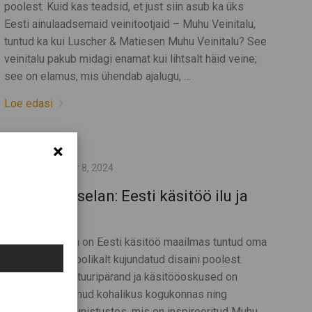
poolest. Kuid kas teadsid, et just siin asub ka üks
Eesti ainulaadsemaid veinitootjaid – Muhu Veinitalu,
tuntud ka kui Luscher & Matiesen Muhu Veinitalu? See
veinitalu pakub midagi enamat kui lihtsalt häid veine;
see on elamus, mis ühendab ajalugu, …
Loe edasi
×
oktoober 8, 2024
Muhu Portselan: Eesti käsitöö ilu ja
kvaliteet
Muhu portselan on Eesti käsitöö maailmas tuntud oma
ainulaadse ja hoolikalt kujundatud disaini poolest.
Muhu saare kultuuripärand ja käsitööoskused on
sügavalt juurdunud kohalikus kogukonnas ning
väljenduvad kaunistustes, mis on inspireeritud Muhu