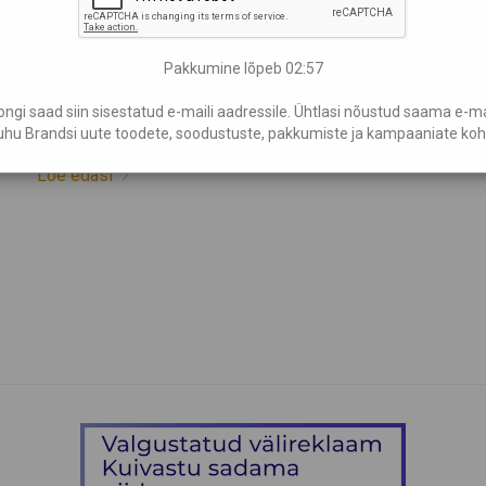
õpetajale võib aga tekitada küsimusi: mis oleks
piisavalt isiklik, samas mitte liiga pealetükkiv? Mis
Pakkumine lõpeb
02:56
kannaks edasi tänulikkust ja jääks meelde? Muhu
Brands e-poes on mitmeid suurepäraseid
gi saad siin sisestatud e-maili aadressile. Ühtlasi nõustud saama e-mail
käsitöötooteid, mis …
hu Brandsi uute toodete, soodustuste, pakkumiste ja kampaaniate koh
Loe edasi