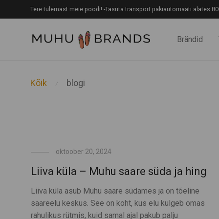
Tere tulemast meie poodi! -Tasuta transport pakiautomaati alates 80
Brändid
Kõik
blogi
⁄
oktoober 20, 2024
Liiva küla – Muhu saare süda ja hing
Liiva küla asub Muhu saare südames ja on tõeline
saareelu keskus. See on koht, kus elu kulgeb omas
rahulikus rütmis, kuid samal ajal pakub palju