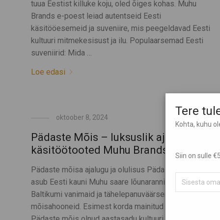
tuua Eestist killuke koju, oled õiges kohas. Muhu
Brands e-poest leiad autentseid Eesti
käsitööesemeid ja suveniire, mis peegeldavad Eesti
kultuuri mitmekesisust ja ilu. Populaarsemad Eesti
suveniirid: Mida …
Loe edasi
Tere tu
oktoober 8, 2024
Kohta, kuhu o
Pädaste Mõis – luksuslik ajalugu ja
käsitöötooted Muhu Brands e-poes
Siin on sulle
Pädaste mõisa ajalugu ja olulisus Pädaste mõis, mis
asub Eesti kauni Muhu saare lõunarannikul, on üks
Baltikumi vanimaid ja tähelepanuväärsemaid
mõisahooneid. Esimest korda mainitud 16. sajandil, on
Pädaste mõis olnud aastasadu kultuuri ja ajaloo