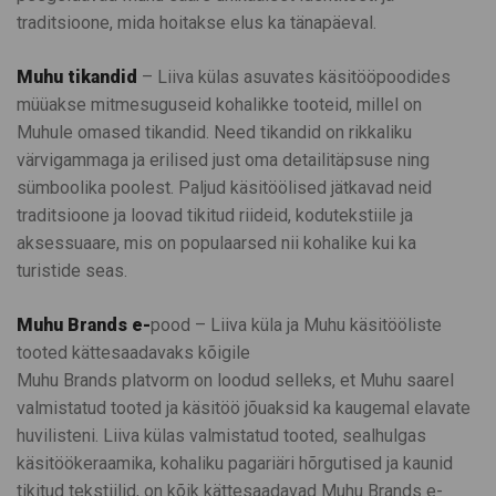
traditsioone, mida hoitakse elus ka tänapäeval.
Muhu tikandid
– Liiva külas asuvates käsitööpoodides
müüakse mitmesuguseid kohalikke tooteid, millel on
Muhule omased tikandid. Need tikandid on rikkaliku
värvigammaga ja erilised just oma detailitäpsuse ning
sümboolika poolest. Paljud käsitöölised jätkavad neid
traditsioone ja loovad tikitud riideid, kodutekstiile ja
aksessuaare, mis on populaarsed nii kohalike kui ka
turistide seas.
Muhu Brands e-
pood – Liiva küla ja Muhu käsitööliste
tooted kättesaadavaks kõigile
Muhu Brands platvorm on loodud selleks, et Muhu saarel
valmistatud tooted ja käsitöö jõuaksid ka kaugemal elavate
huvilisteni. Liiva külas valmistatud tooted, sealhulgas
käsitöökeraamika, kohaliku pagariäri hõrgutised ja kaunid
tikitud tekstiilid, on kõik kättesaadavad Muhu Brands e-