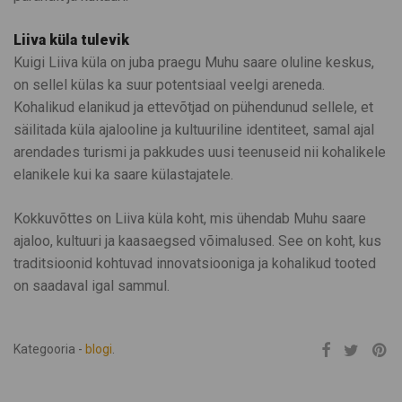
Liiva küla tulevik
Kuigi Liiva küla on juba praegu Muhu saare oluline keskus,
on sellel külas ka suur potentsiaal veelgi areneda.
Kohalikud elanikud ja ettevõtjad on pühendunud sellele, et
säilitada küla ajalooline ja kultuuriline identiteet, samal ajal
arendades turismi ja pakkudes uusi teenuseid nii kohalikele
elanikele kui ka saare külastajatele.
Kokkuvõttes on Liiva küla koht, mis ühendab Muhu saare
ajaloo, kultuuri ja kaasaegsed võimalused. See on koht, kus
traditsioonid kohtuvad innovatsiooniga ja kohalikud tooted
on saadaval igal sammul.
Kategooria -
blogi
.