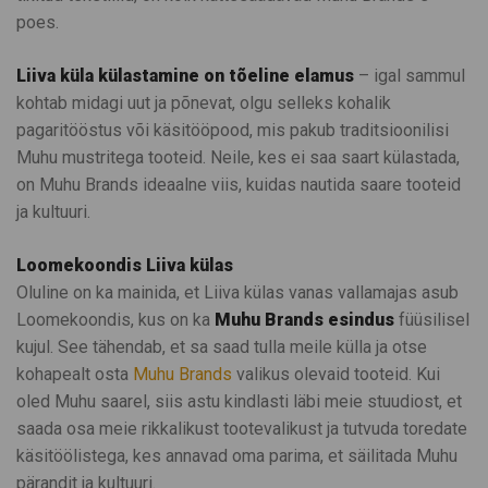
poes.
Liiva küla külastamine on tõeline elamus
– igal sammul
kohtab midagi uut ja põnevat, olgu selleks kohalik
pagaritööstus või käsitööpood, mis pakub traditsioonilisi
Muhu mustritega tooteid. Neile, kes ei saa saart külastada,
on Muhu Brands ideaalne viis, kuidas nautida saare tooteid
ja kultuuri.
Loomekoondis Liiva külas
Oluline on ka mainida, et Liiva külas vanas vallamajas asub
Loomekoondis, kus on ka
Muhu Brands esindus
füüsilisel
kujul. See tähendab, et sa saad tulla meile külla ja otse
kohapealt osta
Muhu Brands
valikus olevaid tooteid. Kui
oled Muhu saarel, siis astu kindlasti läbi meie stuudiost, et
saada osa meie rikkalikust tootevalikust ja tutvuda toredate
käsitöölistega, kes annavad oma parima, et säilitada Muhu
pärandit ja kultuuri.