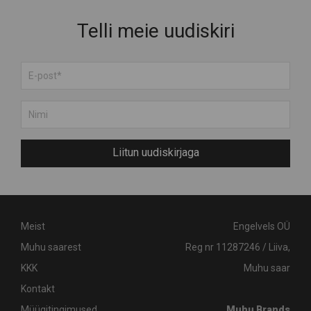
Telli meie uudiskiri
Liitun uudiskirjaga
Meist
Engelvels OÜ
Muhu saarest
Reg nr 11287246 / Liiva,
KKK
Muhu saar
Kontakt
Müügitingimused
Muhu Brands