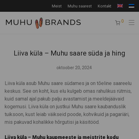
Meist
Muhu saarest
Kontakt
0
Liiva küla – Muhu saare süda ja hing
oktoober 20, 2024
Liiva küla asub Muhu saare südames ja on tõeline saareelu
keskus. See on koht, kus elu kulgeb omas rahulikus rütmis,
kuid samal ajal pakub palju avastamist ja meeldejäävaid
kogemusi. Liiva küla on justkui Muhu saare kaubanduslik
tuiksoon, kust leiab väikseid poode, kohvikuid ja pagariäri,
mis pakuvad kohalikke hõrgutisi ja käsitööd.
Liiva küla – Muhu kaupmeeste ja meistrite kodu