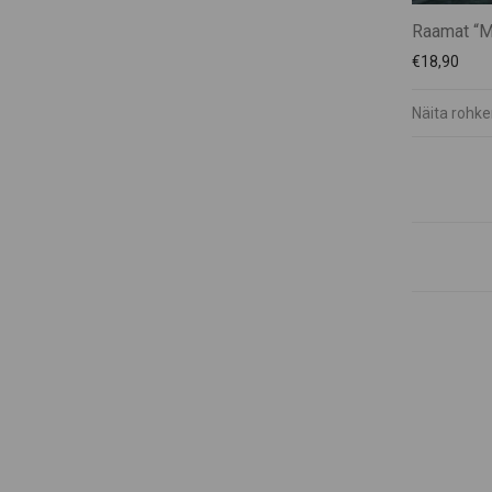
Raamat “M
€
18,90
Näita rohk