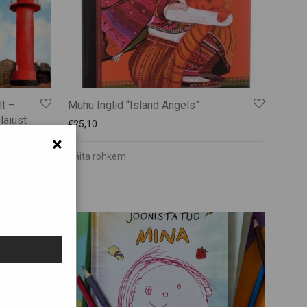
lt –
Muhu Inglid “Island Angels”
laiust
€
25,10
×
Näita rohkem