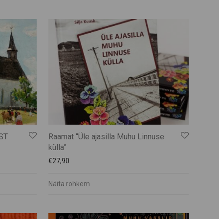
ST
Raamat “Üle ajasilla Muhu Linnuse
külla”
€
27,90
Näita rohkem