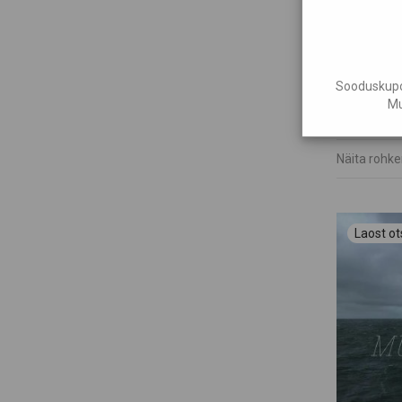
Sooduskupon
Sõnumeid j
Mu
€
20,70
Näita rohk