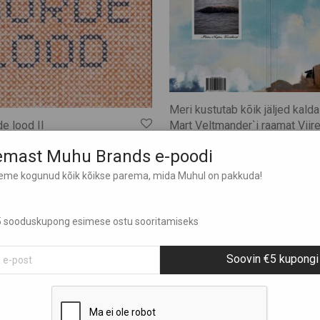
Meri kustutab kõik jäljed kalda
e lood II
Mart Veltmander`i raamat Viire
€
15,40
lemast Muhu Brands e-poodi
leme kogunud kõik kõikse parema, mida Muhul on pakkuda!
em
Näita rohkem
 €5 sooduskupong esimese ostu sooritamiseks
Soovin €5 kupongi