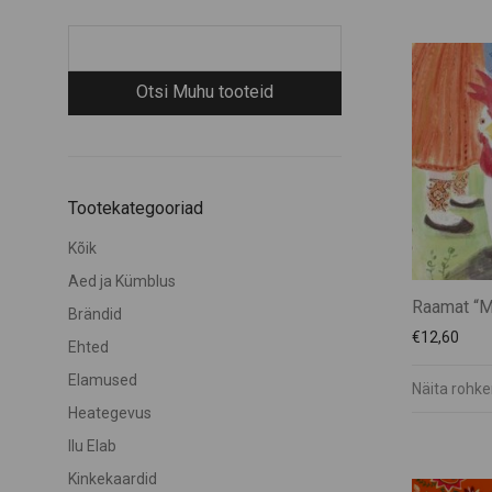
Tootekategooriad
Kõik
Aed ja Kümblus
Raamat “M
Brändid
€
12,60
Ehted
Elamused
Näita rohk
Heategevus
Ilu Elab
Kinkekaardid