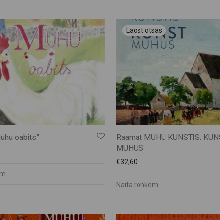
uhu oabits”
Raamat MUHU KUNSTIS. KUN
MUHUS
€
32,60
em
Näita rohkem