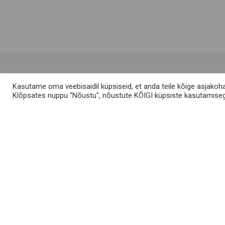
Kasutame oma veebisaidil küpsiseid, et anda teile kõige asjakoh
Klõpsates nuppu "Nõustu", nõustute KÕIGI küpsiste kasutamise
Meist
Muhu saarest
KKK
Kontakt