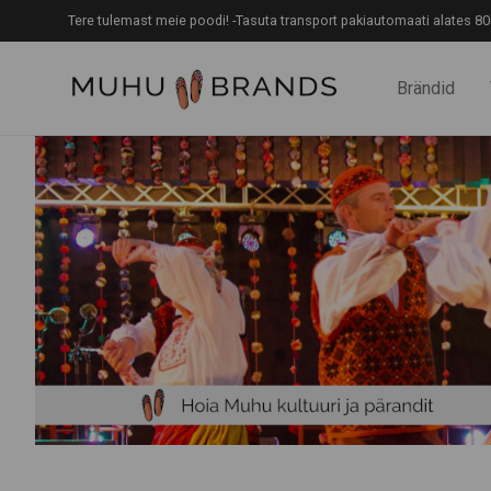
Tere tulemast meie poodi! -Tasuta transport pakiautomaati alates 80
Brändid