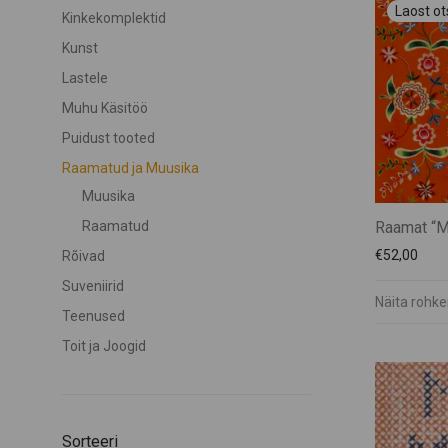
Kinkekomplektid
Kunst
Lastele
Muhu Käsitöö
Puidust tooted
Raamatud ja Muusika
Muusika
Raamat “M
Raamatud
€
52,00
Rõivad
Suveniirid
Näita rohk
Teenused
Toit ja Joogid
Sorteeri