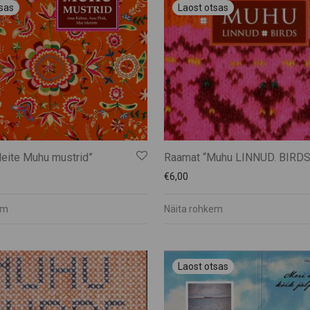
eite Muhu mustrid”
Raamat “Muhu LINNUD. BIRDS
€
6,00
em
Näita rohkem