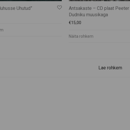
uhusse Uhutud”
Antsakaste – CD plaat Peeter
Dudniku muusikaga
€
15,00
em
Näita rohkem
Lae rohkem