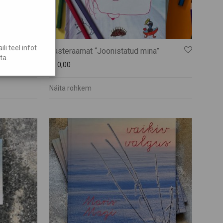
i teel infot
Lasteraamat “Joonistatud mina”
ta.
€
10,00
Näita rohkem