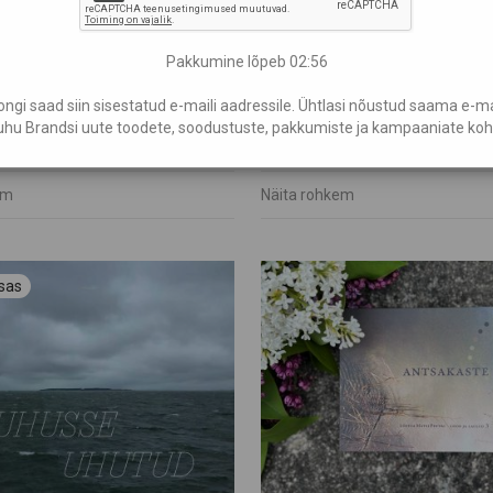
Pakkumine lõpeb
02:54
gi saad siin sisestatud e-maili aadressile. Ühtlasi nõustud saama e-mail
a pilte
Raamat “Tallinna tume”
hu Brandsi uute toodete, soodustuste, pakkumiste ja kampaaniate koh
€
17,60
em
Näita rohkem