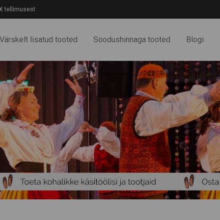
€ tellimusest
Värskelt lisatud tooted
Soodushinnaga tooted
Blogi