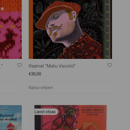
.”
Raamat “Muhu Vasslid”
€
30,00
Näita rohkem