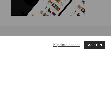
Küpsiste seaded
NÕUSTUN
Liitun uudiskirjaga
Engelvels OÜ
Reg nr 11287246 / Liiva, Muhu saar
Muhu Brands