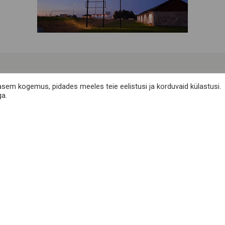
Telli meie uudiskiri
asem kogemus, pidades meeles teie eelistusi ja korduvaid külastusi.
ga.