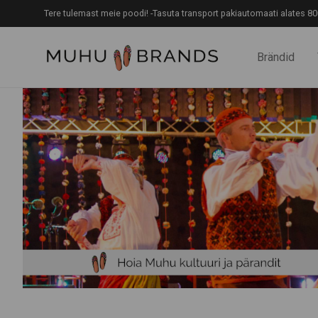
Tere tulemast meie poodi! -Tasuta transport pakiautomaati alates 80
Brändid