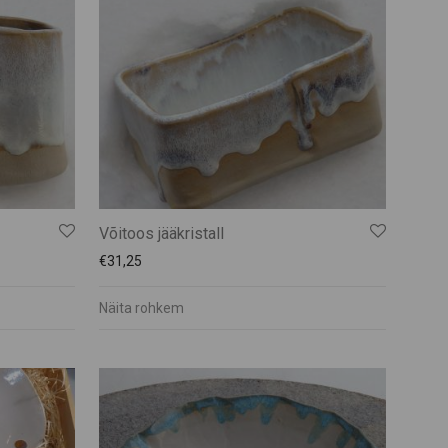
Võitoos jääkristall
€
31,25
Näita rohkem