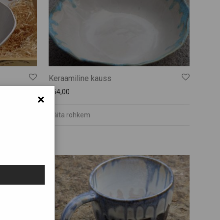
Keraamiline kauss
€
54,00
×
Näita rohkem