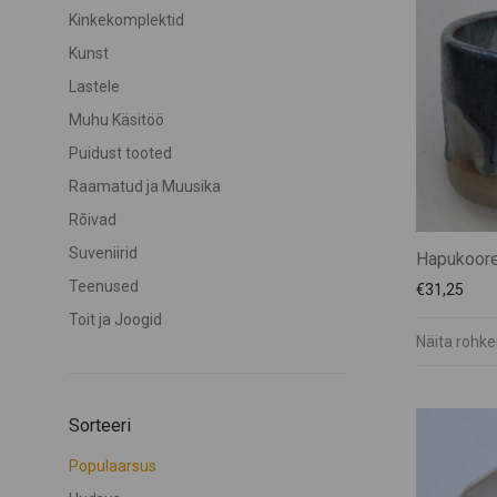
Kinkekomplektid
Kunst
Lastele
Muhu Käsitöö
Puidust tooted
Raamatud ja Muusika
Rõivad
Suveniirid
Hapukoor
Teenused
€
31,25
Toit ja Joogid
Näita rohk
Sorteeri
Populaarsus