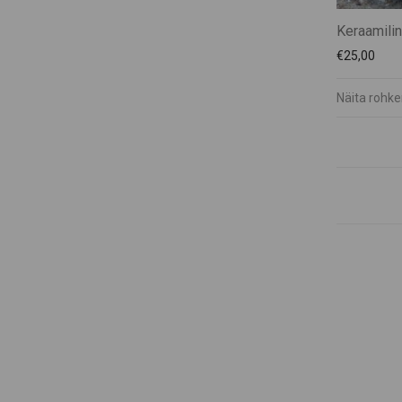
Keraamilin
€
25,00
Näita rohk