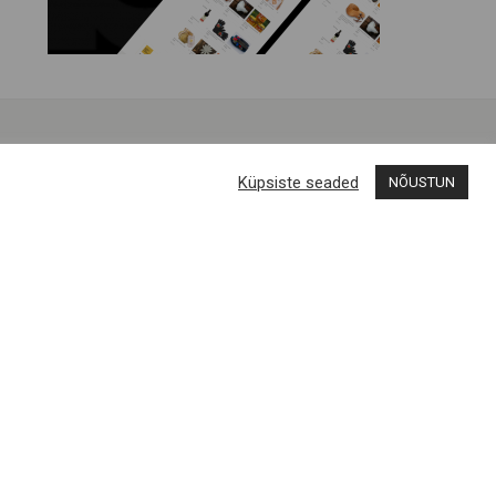
Küpsiste seaded
NÕUSTUN
Liitun uudiskirjaga
Engelvels OÜ
Reg nr 11287246 / Liiva, Muhu saar
Muhu Brands