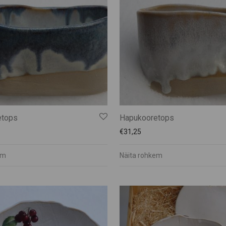
etops
Hapukooretops
€
31,25
em
Näita rohkem