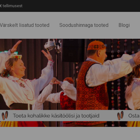
€ tellimusest
Värskelt lisatud tooted
Soodushinnaga tooted
Blogi