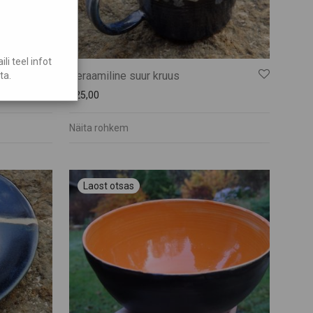
i teel infot
Keraamiline suur kruus
ta.
€
25,00
Näita rohkem