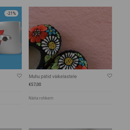
-
21
%
Muhu pätid väikelastele
€
57,00
Näita rohkem