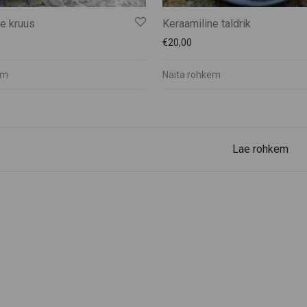
e kruus
Keraamiline taldrik
€
20,00
em
Näita rohkem
Lae rohkem