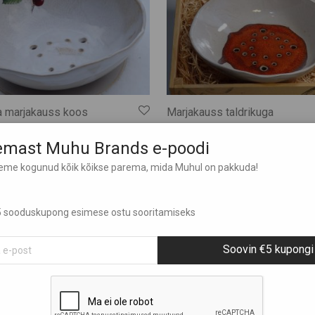
a marjakauss koos
Marjakauss taldrikuga
€
54,00
lemast Muhu Brands e-poodi
Näita rohkem
leme kogunud kõik kõikse parema, mida Muhul on pakkuda!
em
 €5 sooduskupong esimese ostu sooritamiseks
Soovin €5 kupongi