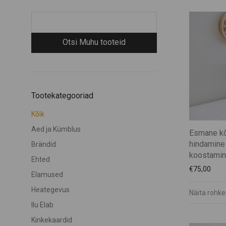
Tootekategooriad
Kõik
Aed ja Kümblus
Esmane kõ
hindamine 
Brändid
koostamin
Ehted
€
75,00
Elamused
Heategevus
Näita rohk
Ilu Elab
Kinkekaardid