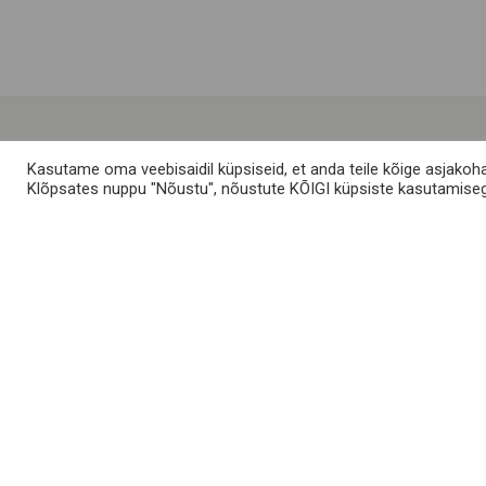
Kasutame oma veebisaidil küpsiseid, et anda teile kõige asjakoh
Klõpsates nuppu "Nõustu", nõustute KÕIGI küpsiste kasutamise
Meist
Muhu saarest
KKK
Kontakt