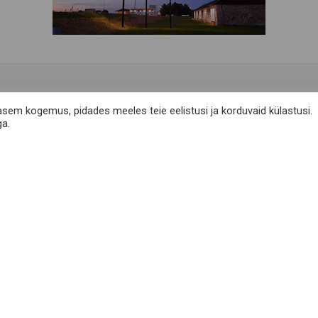
Telli meie uudiskiri
asem kogemus, pidades meeles teie eelistusi ja korduvaid külastusi.
ga.