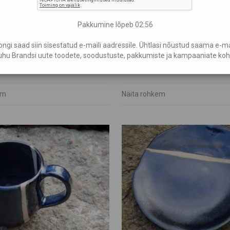
Pakkumine lõpeb
02:54
gi saad siin sisestatud e-maili aadressile. Ühtlasi nõustud saama e-mail
 vaagen
Keraamiline suur kruus
hu Brandsi uute toodete, soodustuste, pakkumiste ja kampaaniate koh
€
25,00
em
Näita rohkem