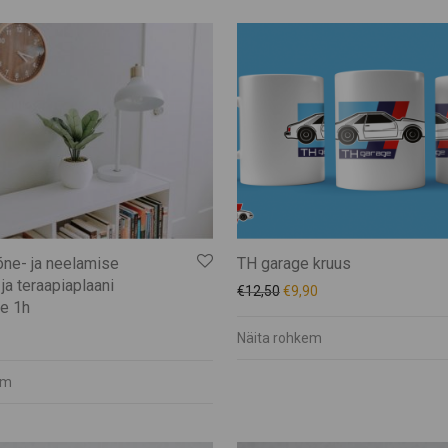
ne- ja neelamise
TH garage kruus
ja teraapiaplaani
€
12,50
€
9,90
e 1h
Näita rohkem
em