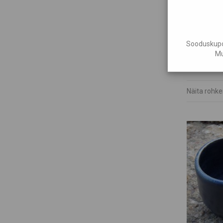
Sooduskupon
Kandiline
Mu
€
31,25
Näita rohk