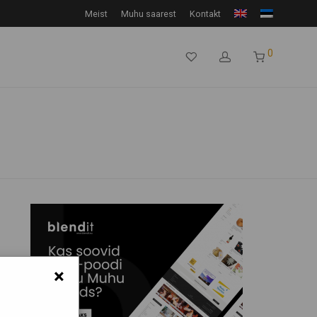
Meist
Muhu saarest
Kontakt
0
×