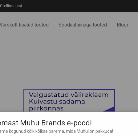
€ tellimusest
Värskelt lisatud tooted
Soodushinnaga tooted
Blogi
lemast Muhu Brands e-poodi
leme kogunud kõik kõikse parema, mida Muhul on pakkuda!