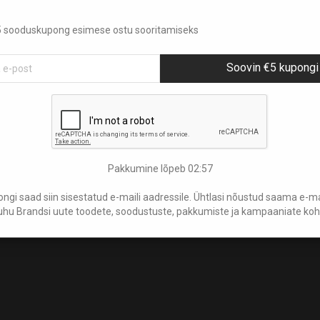
 €5 sooduskupong esimese ostu sooritamiseks
Soovin €5 kupongi
Telli meie uudiskiri
Pakkumine lõpeb
02:57
gi saad siin sisestatud e-maili aadressile. Ühtlasi nõustud saama e-mail
hu Brandsi uute toodete, soodustuste, pakkumiste ja kampaaniate koh