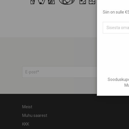
Siin on sulle
Sooduskupon
Mu
Meist
Muhu saarest
KKK