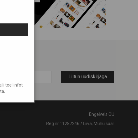
Liitun uudiskirjaga
i teel infot
ta.
Engelvels OÜ
Reg nr 11287246 / Liiva, Muhu saar