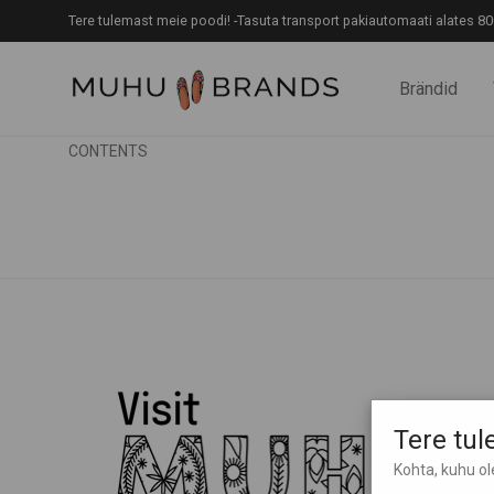
Tere tulemast meie poodi! -Tasuta transport pakiautomaati alates 80
Brändid
CONTENTS
Tere tu
Kohta, kuhu o