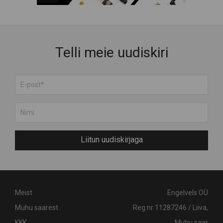
Telli meie uudiskiri
Liitun uudiskirjaga
Meist
Engelvels OÜ
Muhu saarest
Reg nr 11287246 / Liiva,
KKK
Muhu saar