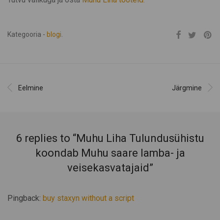
Kategooria -
blogi
.
Eelmine
Järgmine
6 replies to “
Muhu Liha Tulundusühistu
koondab Muhu saare lamba- ja
veisekasvatajaid
”
Pingback:
buy staxyn without a script