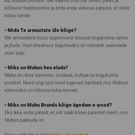
kui lindude poolest. Me saame olla osa selles pikas ja
põlisest traditsioonis ja anda enda väikese panuse, et seda
edasi kanda.
• Mida Te armastate üle kõige?
Me armastame koos tegemisest tõusvat kogukonna vaimu
ja jõudu. Vaid üheskoos tegutsedes on võimalik saavutada
suuri asju.
• Miks on Muhus hea elada?
Muhu on rikas inimeste, looduse, kultuuri ja kogukonna
poolest. Need ongi just need tugevad sambad, mis Muhust
elamiseks nii mõnusa koha teevad.
• Miks on Muhu Brands kõige ägedam e-pood?
Eks ikka selle pärast, et siit saab kõike paremat manti, mis
Muhus pakkuda on.
Tutvu valikuga ja osta
Muhu Liha tooteid.