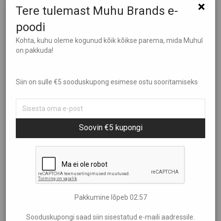
×
Tere tulemast Muhu Brands e-
poodi
Kohta, kuhu oleme kogunud kõik kõikse parema, mida Muhul
on pakkuda!
Siin on sulle €5 sooduskupong esimese ostu sooritamiseks
ühistegevust praktilisest vajadusest – turustada iseenda
kasvatatud loomi. Meie ühistu liikmed kasvatavad lambaid
ja veiseid Muhu saarel. Nüüdseks on meil häid
koostööpartnereid ka teistel Eesti läänesaartel- Saaremaal,
Soovin €5 kupongi
Hiiumaal, Manijal, Ruhnus ja Osmussaarel. Meie eesmärgiks
on pakkuda Teile Eestimaa niitudel kasvanud õnnelike
lammaste ja veiste maitsvat liha. Kõik meie tooraine pärineb
Eesti taludest ja tooted valmivad Muhu saarel.
Tahame pakkuda Teile seda, mida me isegi sööme. Eesti
Pakkumine lõpeb
02:56
talude rohumaadel vabalt peetud lammaste ja veiste liha.
Sooduskupongi saad siin sisestatud e-maili aadressile.