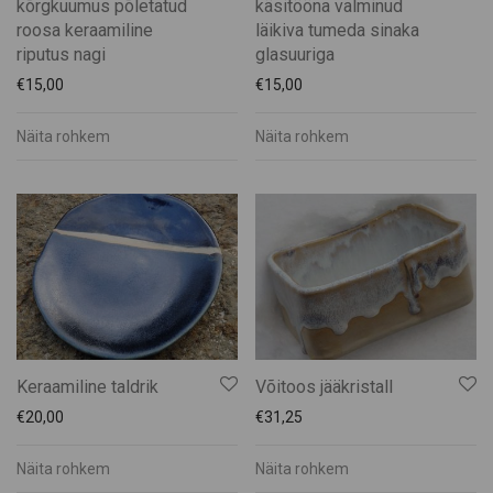
kõrgkuumus põletatud
käsitööna valminud
roosa keraamiline
läikiva tumeda sinaka
riputus nagi
glasuuriga
€
15,00
€
15,00
Näita rohkem
Näita rohkem
Keraamiline taldrik
Võitoos jääkristall
€
20,00
€
31,25
Näita rohkem
Näita rohkem