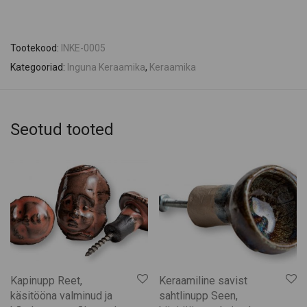
Tootekood:
INKE-0005
Kategooriad:
Inguna Keraamika
,
Keraamika
Seotud tooted
Kapinupp Reet,
Keraamiline savist
käsitööna valminud ja
sahtlinupp Seen,