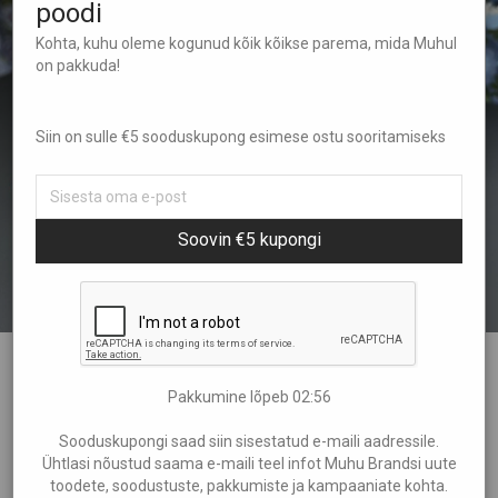
poodi
Kohta, kuhu oleme kogunud kõik kõikse parema, mida Muhul
on pakkuda!
Siin on sulle €5 sooduskupong esimese ostu sooritamiseks
Soovin €5 kupongi
Keramiline käsitöö kauss kõverate
Pakkumine lõpeb
02:55
jalakestega
Sooduskupongi saad siin sisestatud e-maili aadressile.
€
30,00
Ühtlasi nõustud saama e-maili teel infot Muhu Brandsi uute
toodete, soodustuste, pakkumiste ja kampaaniate kohta.