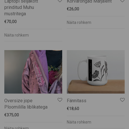
Laptopi seljakott
Kõrvarõngad Marjaleht
prinditud Muhu
€
26,00
mustritega
€
70,00
Näita rohkem
Näita rohkem
Oversize jope
Fännitass
Ploomililla liblikatega
€
18,60
€
375,00
Näita rohkem
Näita rohkem