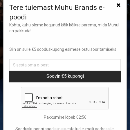
×
Tere tulemast Muhu Brands e-
poodi
Kohta, kuhu oleme kogunud kõik kõikse parema, mida Muhul
on pakkuda!
Siin on sulle €5 sooduskupong esimese ostu sooritamiseks
Soovin €5 kupongi
Pakkumine lõpeb
02:55
Sooduskupongi saad siin sisestatud e-maili aadressile.