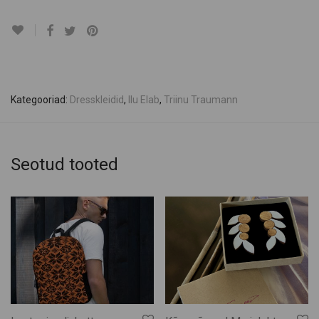
Kategooriad:
Dresskleidid
,
Ilu Elab
,
Triinu Traumann
Seotud tooted