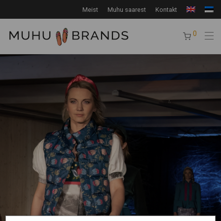
Meist
Muhu saarest
Kontakt
0