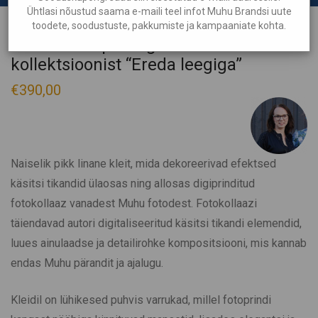
Ühtlasi nõustud saama e-maili teel infot Muhu Brandsi uute
toodete, soodustuste, pakkumiste ja kampaaniate kohta.
Linane foto prindiga kleit
kollektsioonist “Ereda leegiga”
€
390,00
Naiselik pikk linane kleit, mida dekoreerivad efektsed
käsitsi tikandid ülaosas ning allosas digiprinditud
fotokollaaz vanadest Muhu fotodest. Fotokollaazi
täiendavad autori digitaliseeritud käsitsi tikandi elemendid,
luues ainulaadse ja detailirohke kompositsiooni, mis kannab
endas Muhu pärandit ja ajalugu.
Kleidil on lühikesed puhvis varrukad, millel fotoprindi