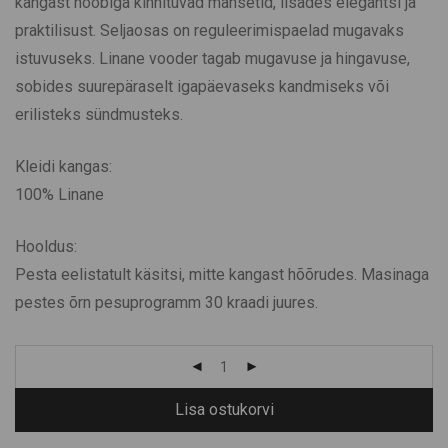
kangast nööbiga kinnituvad mansetid, lisades elegantsi ja
praktilisust. Seljaosas on reguleerimispaelad mugavaks
istuvuseks. Linane vooder tagab mugavuse ja hingavuse,
sobides suurepäraselt igapäevaseks kandmiseks või
erilisteks sündmusteks.
Kleidi kangas:
100% Linane
Hooldus:
Pesta eelistatult käsitsi, mitte kangast hõõrudes. Masinaga
pestes õrn pesuprogramm 30 kraadi juures.
Lisa ostukorvi