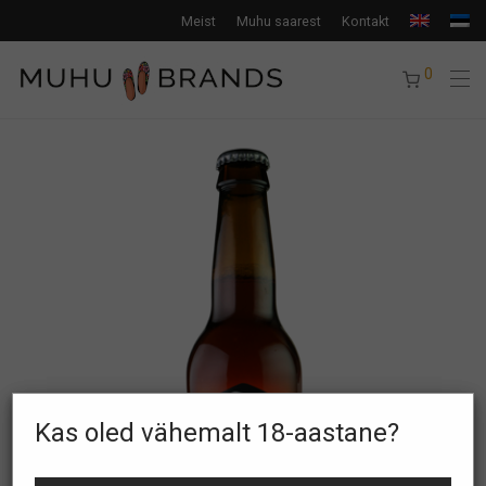
Meist
Muhu saarest
Kontakt
0
×
Tere tulemast Muhu Brands e-
Kas oled vähemalt 18-aastane?
poodi