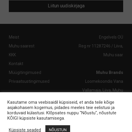
Liitun uudiskirjaga
Meist
Engelvels OÜ
Muhu saarest
Reg nr 11287246 / Liiva,
KKK
Muhu saar
Kontakt
Müügitingimused
Muhu Brands
Privaatsustingimused
Loomekoondis Vana
Vallamaja, Liiva, Muhu
shop@muhubrands.com
/
Kasutame oma veebisaidil küpsiseid, et anda teile kõige
asjakohasem kogemus, pidades meeles teie eelistusi ja
+372 662 8863
korduvaid külastusi. Klõpsates nuppu "Nõustu", nõustute
KÕIGI küpsiste kasutamisega.
Küpsiste seaded
© 2026 Muhubrands.com
NÕUSTUN