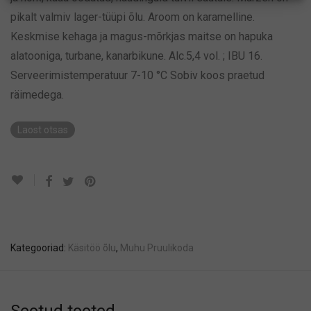
pikalt valmiv lager-tüüpi õlu. Aroom on karamelline.
Keskmise kehaga ja magus-mõrkjas maitse on hapuka
alatooniga, turbane, kanarbikune. Alc.5,4 vol. ; IBU 16.
Serveerimistemperatuur 7-10 °C Sobiv koos praetud
räimedega.
Laost otsas
Kategooriad:
Käsitöö õlu
,
Muhu Pruulikoda