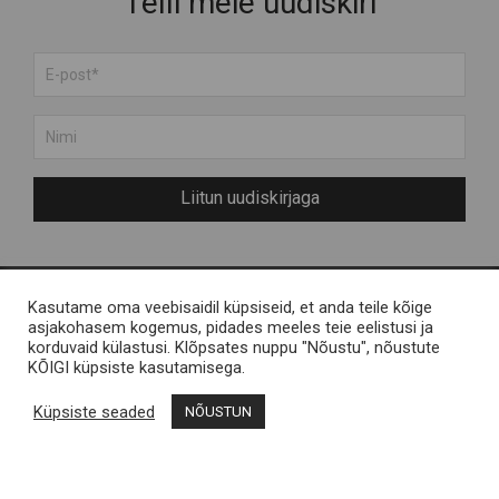
Telli meie uudiskiri
Liitun uudiskirjaga
Kasutame oma veebisaidil küpsiseid, et anda teile kõige
Meist
Engelvels OÜ
asjakohasem kogemus, pidades meeles teie eelistusi ja
korduvaid külastusi. Klõpsates nuppu "Nõustu", nõustute
Muhu saarest
Reg nr 11287246 / Liiva,
KÕIGI küpsiste kasutamisega.
KKK
Muhu saar
Küpsiste seaded
NÕUSTUN
Kontakt
Müügitingimused
Muhu Brands
Privaatsustingimused
Loomekoondis Vana