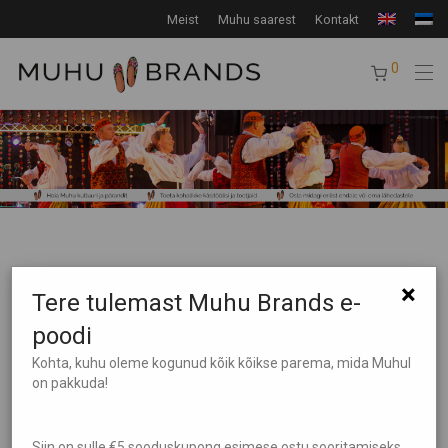
Meist
Muhu saarest
Kontakt
0
×
Tere tulemast Muhu Brands e-
poodi
Kohta, kuhu oleme kogunud kõik kõikse parema, mida Muhul
Tooteotsing
on pakkuda!
Tootekategooriad
Siin on sulle €5 sooduskupong esimese ostu sooritamiseks