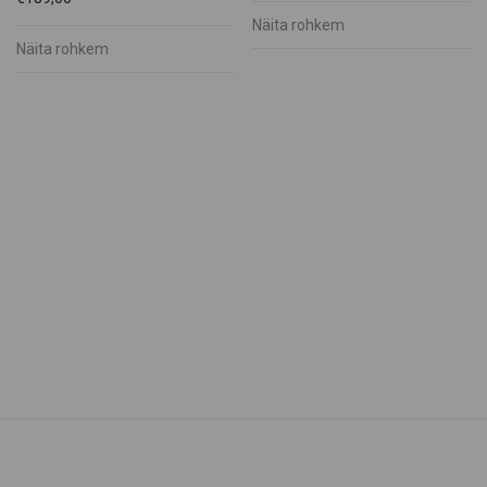
Keraamika
Näita rohkem
Kindad
Näita rohkem
Kotid
Küünlad
Muhu Rahvariided
Kampsunid
Muhu mütsid
Vööd
Tikitud pluusid
Puidust tooted
Raamatud ja Muusika
Rõivad
Suveniirid
Teenused
Toit ja Joogid