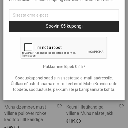
Sorteeri
Kõik
Aed ja Kümblus
Filtreeri hinna järgi
Populaarsus
Soovin €5 kupongi
Brändid
Uudsus
Ehted
Hind: madalamast kõrgemaks
Showing
“Kampsunid”
Elamused
Hind: kõrgemast madalamaks
€180
—
€190
Heategevus
Ilu Elab
Pakkumine lõpeb
02:56
Kinkekaardid
Kinkekomplektid
Sooduskupongi saad siin sisestatud e-maili aadressile.
Ühtlasi nõustud saama e-maili teel infot Muhu Brandsi uute
Kunst
toodete, soodustuste, pakkumiste ja kampaaniate kohta.
Lastele
Muhu Käsitöö
Muhu dzemper, must
Kauni lilletikandiga
Aksessuaarid
villane pullover rohke
villane Muhu naiste jakk
käsitöö lilltikandiga
Jalatsid
€
189,00
€
189,00