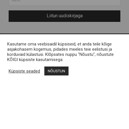
Liitun uudiskirjaga
Kasutame oma veebisaidil küpsiseid, et anda teile kõige
Meist
Engelvels OÜ
asjakohasem kogemus, pidades meeles teie eelistusi ja
korduvaid külastusi. Klõpsates nuppu "Nõustu", nõustute
Muhu saarest
Reg nr 11287246 / Liiva,
KÕIGI küpsiste kasutamisega.
KKK
Muhu saar
Küpsiste seaded
NÕUSTUN
Kontakt
Müügitingimused
Muhu Brands
Privaatsustingimused
Loomekoondis Vana
Vallamaja, Liiva, Muhu
shop@muhubrands.com
/
+372 662 8863