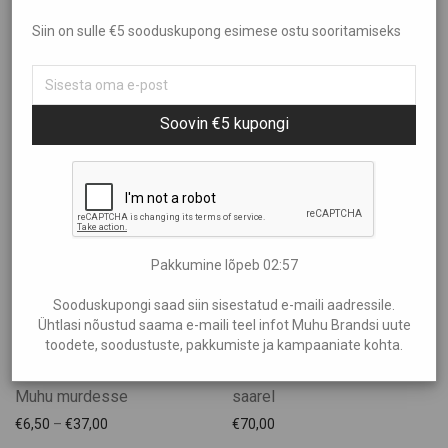
Sorteeri
Siin on sulle €5 sooduskupong esimese ostu sooritamiseks
Kõik
Aed ja Kümblus
Filtreeri hinna järgi
Populaarsus
Brändid
Uudsus
Soovin €5 kupongi
Ehted
Hind: madalamast kõrgemaks
Showing
“Teenused”
Elamused
Hind: kõrgemast madalamaks
€0
—
€1.180
Heategevus
Ilu Elab
Kinkekaardid
Pakkumine lõpeb
02:56
Kinkekomplektid
Kunst
Sooduskupongi saad siin sisestatud e-maili aadressile.
Ühtlasi nõustud saama e-maili teel infot Muhu Brandsi uute
Lastele
toodete, soodustuste, pakkumiste ja kampaaniate kohta.
Muhu Käsitöö
Tekstide tõlkimine
Monsterauto sõit Muhu
Puidust tooted
Muhu murdesse
saarel
Raamatud ja Muusika
€
6,50
–
€
37,00
€
70,00