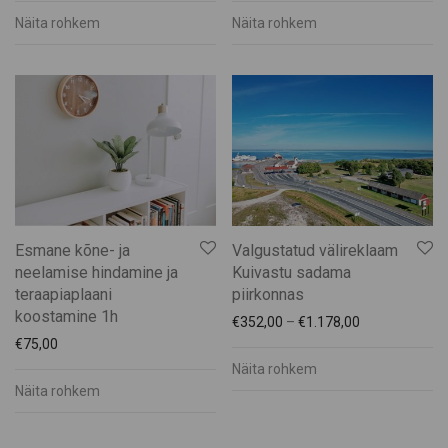
Rõivad
Näita rohkem
Näita rohkem
Suveniirid
Teenused
Toit ja Joogid
Esmane kõne- ja
Valgustatud välireklaam
neelamise hindamine ja
Kuivastu sadama
teraapiaplaani
piirkonnas
koostamine 1h
€
352,00
–
€
1.178,00
€
75,00
Näita rohkem
Näita rohkem