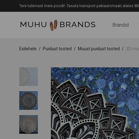
Tere tulemast meie poodi! -Tasuta transport pakiautomaati alates 80
Brändid
Esilehele
/
Puidust tooted
/
Muust puidust tooted
/
3D ma