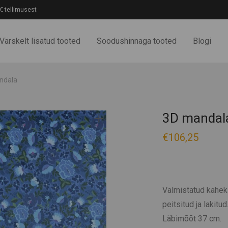
€ tellimusest
Värskelt lisatud tooted
Soodushinnaga tooted
Blogi
ndala
3D mandal
€
106,25
Valmistatud kaheks
peitsitud ja lakitu
Läbimõõt 37 cm.