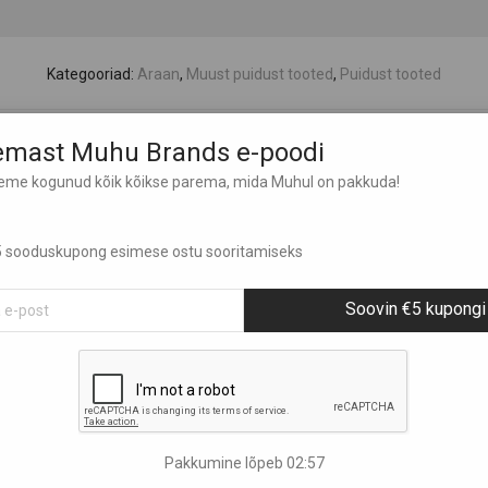
Kategooriad:
Araan
,
Muust puidust tooted
,
Puidust tooted
lemast Muhu Brands e-poodi
leme kogunud kõik kõikse parema, mida Muhul on pakkuda!
 €5 sooduskupong esimese ostu sooritamiseks
Soovin €5 kupongi
Pakkumine lõpeb
02:56