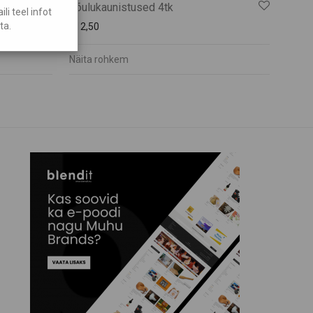
Jõulukaunistused 4tk
i teel infot
ta.
€
12,50
Näita rohkem