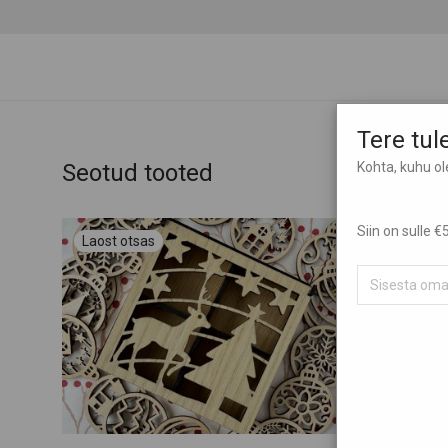
Tere tu
Seotud tooted
Kohta, kuhu o
Siin on sulle