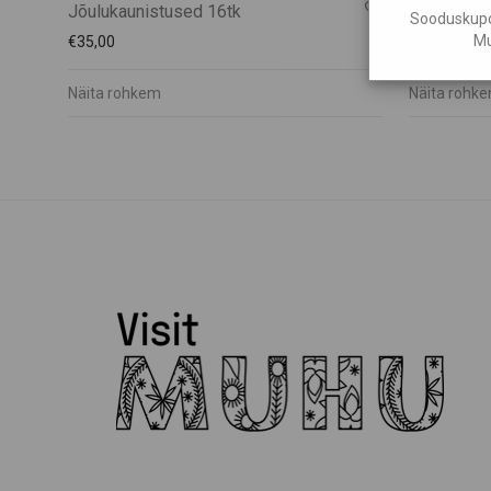
Jõulukaunistused 16tk
Hele küünl
Sooduskupon
Mu
€
35,00
€
17,50
Näita rohkem
Näita rohk