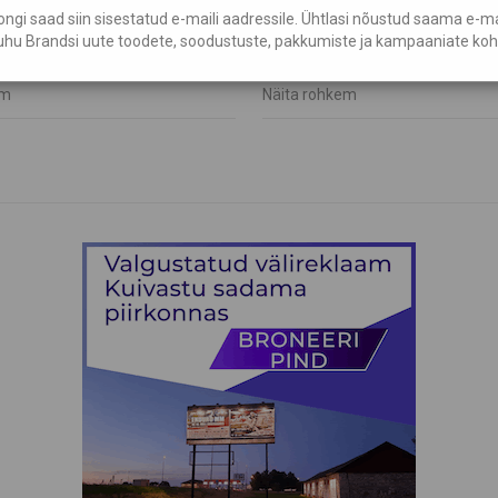
ajalg
Tume küünlajalg
gi saad siin sisestatud e-maili aadressile. Ühtlasi nõustud saama e-mail
hu Brandsi uute toodete, soodustuste, pakkumiste ja kampaaniate koh
€
18,75
em
Näita rohkem