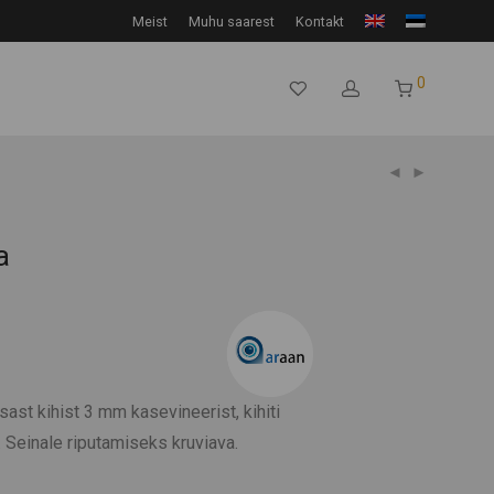
Meist
Muhu saarest
Kontakt
0
a
ast kihist 3 mm kasevineerist, kihiti
d. Seinale riputamiseks kruviava.