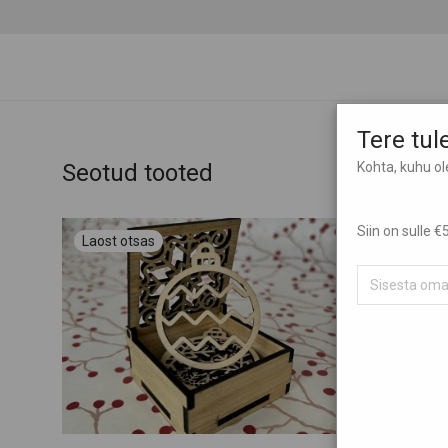
Tere tu
Seotud tooted
Kohta, kuhu o
Siin on sulle