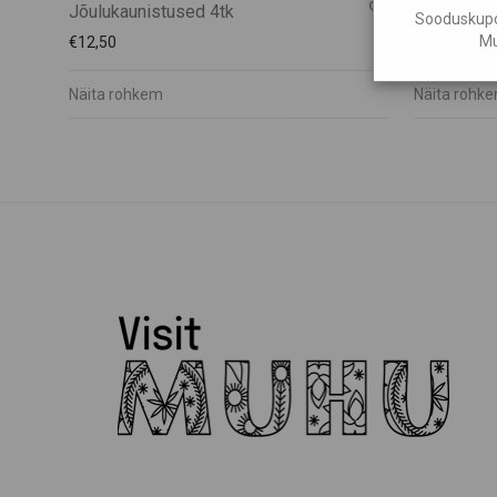
Jõulukaunistused 4tk
3D mandal
Sooduskupon
Mu
€
12,50
€
106,25
Näita rohkem
Näita rohk