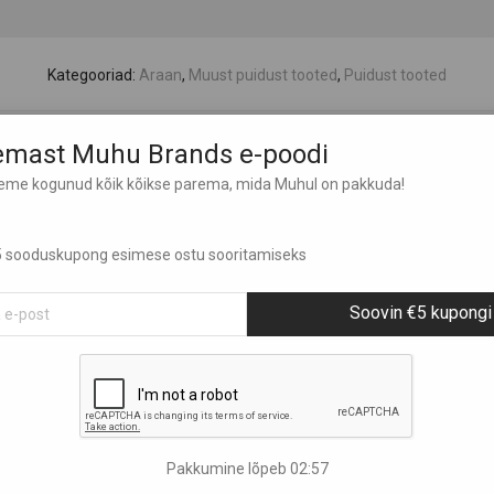
Kategooriad:
Araan
,
Muust puidust tooted
,
Puidust tooted
lemast Muhu Brands e-poodi
leme kogunud kõik kõikse parema, mida Muhul on pakkuda!
 €5 sooduskupong esimese ostu sooritamiseks
Soovin €5 kupongi
Pakkumine lõpeb
02:56