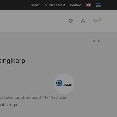
Meist
Muhu saarest
Kontakt
0
kingikarp
kasevineerist, mõõdud 11x11x7,5 cm.
ati lakiga.