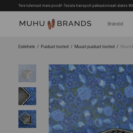
Tere tulemast meie poodi! -Tasuta transport pakiautomaati alates 80
Brändid
Esilehele
/
Puidust tooted
/
Muust puidust tooted
/
Mustri