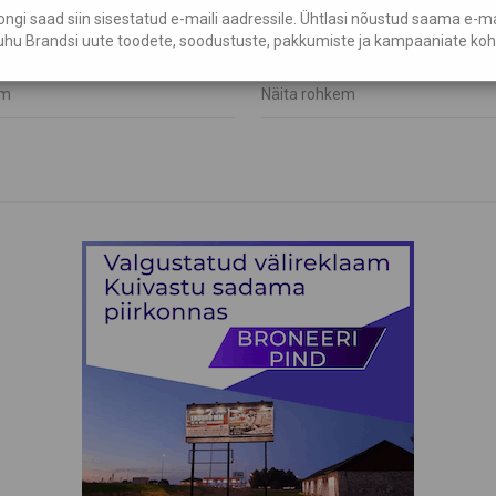
a
Hele küünlajalg
gi saad siin sisestatud e-maili aadressile. Ühtlasi nõustud saama e-mail
hu Brandsi uute toodete, soodustuste, pakkumiste ja kampaaniate koh
€
17,50
em
Näita rohkem