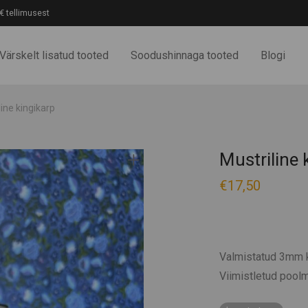
€ tellimusest
Värskelt lisatud tooted
Soodushinnaga tooted
Blogi
line kingikarp
Mustriline 
€
17,50
Valmistatud 3mm 
Viimistletud poolm