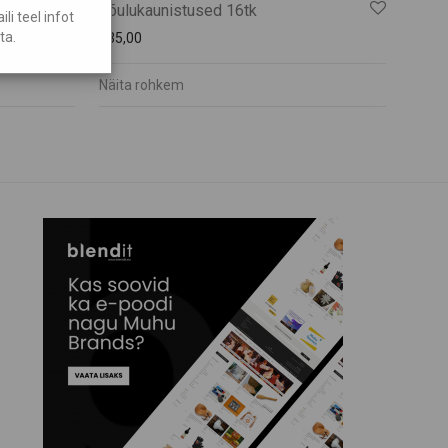
Jõulukaunistused 16tk
i teel infot
ta.
€
35,00
Näita rohkem