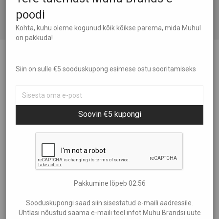
poodi
Kohta, kuhu oleme kogunud kõik kõikse parema, mida Muhul
on pakkuda!
Keraamiline savist sahtlinupp Seen,
Siin on sulle €5 sooduskupong esimese ostu sooritamiseks
käsitööna valminud läikiva tumeda
sinaka glasuuriga
€
15,00
Soovin €5 kupongi
Mõõdud: Diameeter ~3,5 cm , nupu pikkus ~5 cm, kruvi
pikkus ~3 cm
Pakkumine lõpeb
02:55
Savist riidenagid on unikaalse välimusega käsitöö. Kaetud
Sooduskupongi saad siin sisestatud e-maili aadressile.
Ühtlasi nõustud saama e-maili teel infot Muhu Brandsi uute
läikiva tumeda sinaka glasuuriga