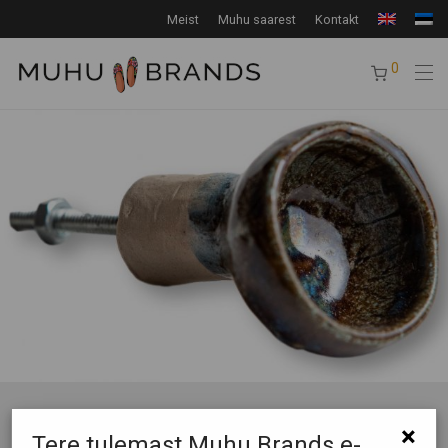
Meist
Muhu saarest
Kontakt
0
×
Tere tulemast Muhu Brands e-