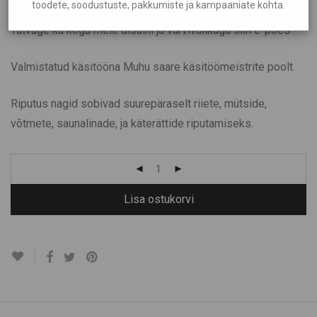
toodete, soodustuste, pakkumiste ja kampaaniate kohta.
Tutvuge ka kogu meie disaini ja värvivalikuga siin e-poes
Valmistatud käsitööna Muhu saare käsitöömeistrite poolt.
Riputus nagid sobivad suurepäraselt riiete, mütside,
võtmete, saunalinade, ja käterättide riputamiseks.
Lisa ostukorvi