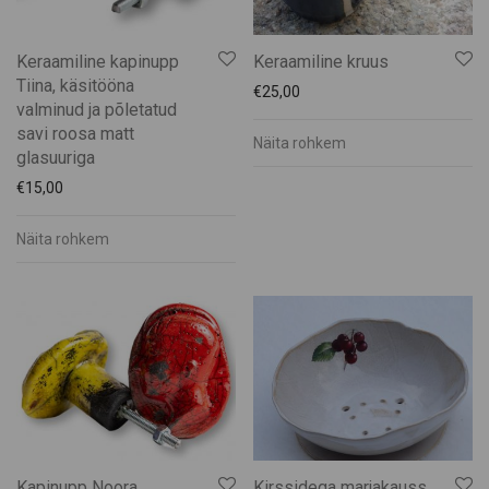
Keraamiline kapinupp
Keraamiline kruus
Tiina, käsitööna
€
25,00
valminud ja põletatud
savi roosa matt
Näita rohkem
glasuuriga
€
15,00
Näita rohkem
Kapinupp Noora
Kirssidega marjakauss