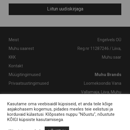
Liitun uudiskirjaga
Meist
Engelvels OÜ
Muhu saarest
Reg nr 11287246 / Liiva,
KKK
Muhu saar
Kontakt
Müügitingimused
Muhu Brands
Privaatsustingimused
Loomekoondis Vana
Vallamaja, Liiva, Muhu
shop@muhubrands.com
/
Kasutame oma veebisaidil küpsiseid, et anda teile kõige
asjakohasem kogemus, pidades meeles teie eelistusi ja
+372 662 8863
korduvaid külastusi. Klõpsates nuppu "Nõustu", nõustute
KÕIGI küpsiste kasutamisega.