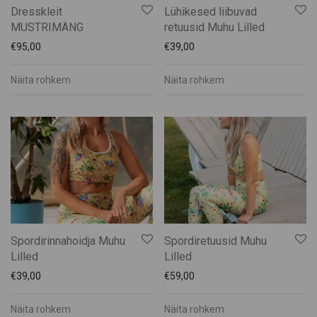
Dresskleit
Lühikesed liibuvad
MUSTRIMÄNG
retuusid Muhu Lilled
€
95,00
€
39,00
Näita rohkem
Näita rohkem
Spordirinnahoidja Muhu
Spordiretuusid Muhu
Lilled
Lilled
€
39,00
€
59,00
Näita rohkem
Näita rohkem