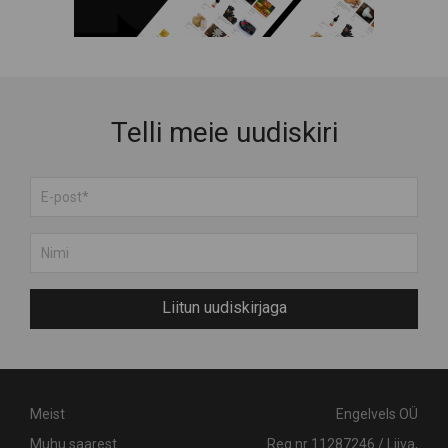
Telli meie uudiskiri
Liitun uudiskirjaga
Meist
Engelvels OÜ
Muhu saarest
Reg nr 11287246 / Liiva,