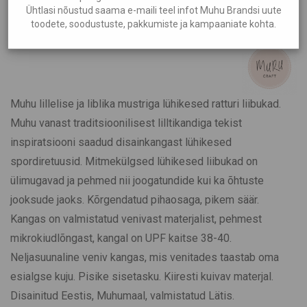
Lilled ja Liblikad
Ühtlasi nõustud saama e-maili teel infot Muhu Brandsi uute
toodete, soodustuste, pakkumiste ja kampaaniate kohta.
€
39,00
Muhu lillelise ja liblika mustriga lühikesed ratturi liibukad.
Muhu vanast traditsioonilisest lilltikandiga tekist
inspiratsiooni saadud disainkangast lühikesed
spordiretuusid. Mitmekülgsed lühikesed liibukad on
ülimugavad ja pehmed nii joogatundide kui ka õhtuste
jooksude jaoks. Kõrgendatud pihaosaga, pikem säär.
Kangas on valmistatud venivast materjalist, pehmest
mikrokiudlõngast, kangal on UPF kaitse 38-40.
Neljasuunaline veniv kangas, mis venitades taastab oma
esialgse kuju. Pisike sisetasku. Kiiresti kuivav materjal.
Disainitud Eestis, Muhumaal, valmistatud Lätis.