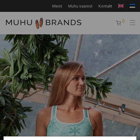
Meist
Muhu saarest
Kontakt
0