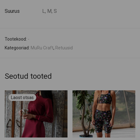
Suurus
L, M, S
Tootekood:
-
Kategooriad:
MuRu Craft
,
Retuusid
Seotud tooted