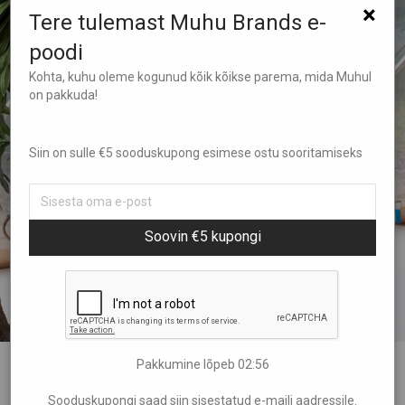
×
Tere tulemast Muhu Brands e-
poodi
Kohta, kuhu oleme kogunud kõik kõikse parema, mida Muhul
on pakkuda!
Siin on sulle €5 sooduskupong esimese ostu sooritamiseks
Soovin €5 kupongi
Pakkumine lõpeb
02:55
Lühikesed liibuvad retuusid Muhu
Sooduskupongi saad siin sisestatud e-maili aadressile.