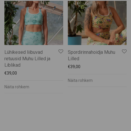
Silja Kuusk
SPA Palju
TH garage
Tiina Saar
Triinu Traumann
Vilja Promet
Lühikesed liibuvad
Spordirinnahoidja Muhu
Ehted
retuusid Muhu Lilled ja
Lilled
Elamused
Liblikad
€
39,00
Heategevus
€
39,00
Näita rohkem
Ilu Elab
Näita rohkem
Kinkekaardid
Kinkekomplektid
Kunst
Lastele
Muhu Käsitöö