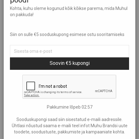
poodi
Sorteeri
Kohta, kuhu oleme kogunud kõik kõikse parema, mida Muhul
Kõik
on pakkuda!
Aed ja Kümblus
Filtreeri hinna järgi
Populaarsus
Brändid
Uudsus
Siin on sulle €5 sooduskupong esimese ostu sooritamiseks
Aire Liik
Hind: madalamast kõrgemaks
Showing
“MuRu Craft”
Anne Kana
Hind: kõrgemast madalamaks
Anu Kabur
€30
—
€110
Soovin €5 kupongi
Araan
Eliia Laats
Halla
Helen Maandi
Kvaliteetsed ja praktilised rõivad kogu perele – mugavus ja stiil nii
Idea Farm
lastele kui ka täiskasvanutele!
Pakkumine lõpeb
02:56
Inguna Keraamika
Sooduskupongi saad siin sisestatud e-maili aadressile.
Irena Tarvis
Ühtlasi nõustud saama e-maili teel infot Muhu Brandsi uute
Kalmer Saar
toodete, soodustuste, pakkumiste ja kampaaniate kohta.