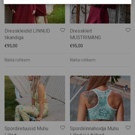
Kätli Saarkoppel-Kruuser
Katrin Pauts
Keskküla Kunstitalu
KÜMU
Dresskleidid LINNUD
Dresskleit
Männiku käsitöötuba
tikandiga
MUSTRIMÄNG
€
95,00
€
95,00
Maris Mägi
Mart Veltmander
Näita rohkem
Näita rohkem
Mohn Gin
Muhu Brands
Muhu Jäätise Wabrik
Muhu Liha
Muhu Mesi
Muhu Pagarid
Muhu Pärandikool
Muhu Pruulikoda
Spordiretuusid Muhu
Spordirinnahoidja Muhu