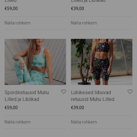
Lilled
Lilled ja Liblikad
Muhu Puidukoda
€
59,00
€
39,00
Muhu Toidupank
Muhu Tõnise Talu
Näita rohkem
Näita rohkem
Muhu vald
Muhufitness
Muhulife
Muhurito
MuRu Craft
Mütsiministeerium
Pädaste Gourmet
Spordiretuusid Muhu
Lühikesed liibuvad
Peeter Dudnik
Lilled ja Liblikad
retuusid Muhu Lilled
Piret Lember
€
59,00
€
39,00
Ranna Mesila
Reine Uspenski
Näita rohkem
Näita rohkem
Siiri Ülem