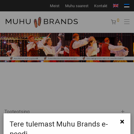
Meist
Muhu saarest
Kontakt
0
Tooteotsing
×
Tere tulemast Muhu Brands e-
Tootekategooriad