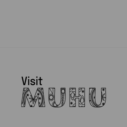
Puidust tooted
Raamatud ja Muusika
Rõivad
Suveniirid
Teenused
Toit ja Joogid