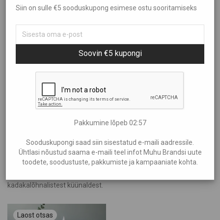
Siin on sulle €5 sooduskupong esimese ostu sooritamiseks
Sorteeri
Kõik
Aed ja Kümblus
Filtreeri hinna järgi
Populaarsus
Brändid
Soovin €5 kupongi
Uudsus
Aire Liik
Hind: madalamast kõrgemaks
Showing
“KÜMU”
Anne Kana
Hind: kõrgemast madalamaks
Anu Kabur
€20
—
€30
Araan
Eliia Laats
Pakkumine lõpeb
02:57
Halla
Sooduskupongi saad siin sisestatud e-maili aadressile.
Helen Maandi
Ühtlasi nõustud saama e-maili teel infot Muhu Brandsi uute
Koge orgaanilist rahu Muhust KÜMU toodetega. Eksklusiivsed,
toodete, soodustuste, pakkumiste ja kampaaniate kohta.
Idea Farm
looduslähedased ja elegantsed tooted, alustades
Inguna Keraamika
kadakalõhnalistest küünaldest.
Irena Tarvis
Kalmer Saar