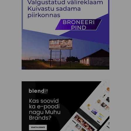
Silja Kuusk
SPA Palju
TH garage
Tiina Saar
Triinu Traumann
Vilja Promet
Ehted
Elamused
Heategevus
Ilu Elab
Kinkekaardid
Kinkekomplektid
Kunst
Lastele
Muhu Käsitöö