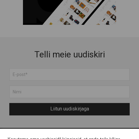
Puidust tooted
Raamatud ja Muusika
Rõivad
Suveniirid
Teenused
Toit ja Joogid
Telli meie uudiskiri
Liitun uudiskirjaga