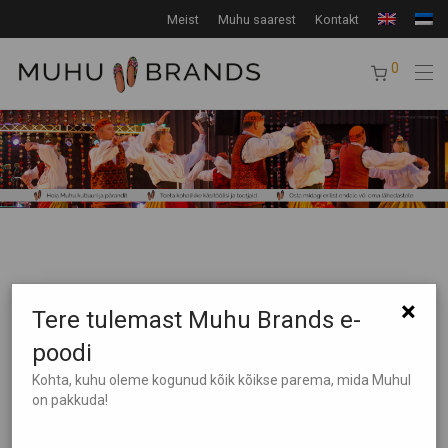
Meist
Muhu saarest
Kontakt
0
×
Tere tulemast Muhu Brands e-
poodi
Tooteotsing
Kohta, kuhu oleme kogunud kõik kõikse parema, mida Muhul
on pakkuda!
Tootekategooriad