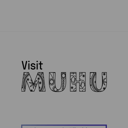
Muhu Puidukoda
Muhu Toidupank
Muhu Tõnise Talu
Muhu vald
Muhufitness
Muhulife
Muhurito
MuRu Craft
Mütsiministeerium
Pädaste Gourmet
Peeter Dudnik
Piret Lember
Ranna Mesila
Reine Uspenski
Siiri Ülem