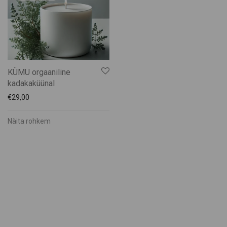
Kätli Saarkoppel-Kruuser
Katrin Pauts
Keskküla Kunstitalu
KÜMU
Männiku käsitöötuba
KÜMU orgaaniline
Maris Mägi
kadakaküünal
Mart Veltmander
€
29,00
Mohn Gin
Näita rohkem
Muhu Brands
Muhu Jäätise Wabrik
Muhu Liha
Muhu Mesi
Muhu Pagarid
Muhu Pärandikool
Muhu Pruulikoda