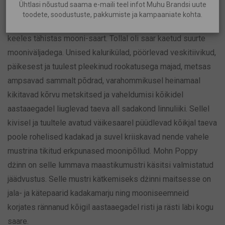
Ühtlasi nõustud saama e-maili teel infot Muhu Brandsi uute
toodete, soodustuste, pakkumiste ja kampaaniate kohta.
1688. aastal kutsuti Muhu saart Mohn’i saareks, mis saksa
keeles tähistas mooni-saart. Tollal oli saar kaetud suurte
mooniväljadega. Unised kalurikülad, pöörlevad veskitiivikud,
päikesest ja tuulest pleekinud rookatusega majad, metsas
ampsavad sammalt põdrad, varahommikusel heinamaal
kikitavad kõrvu metskitsed ja vaheldumisi kõikidel
aastaaegadel liuglevad taeva all sadakond linnuliiki. Sellel
kivisel ja tuultele avatud väikesaarel püüdlevad kõikjal taeva
poole rohelised kadakad ja suvel kriiskavad nende vahele
mustrina tikitud erkpunased moonipõllud. Mohn Poppy
dżinn on selle lummava maastikumustri käsitsi valmistatud
jäädvustus. Selle mustri kätkemiseks dżinni maitsesse on
jala- ja kätepaarid kadakamarju ning mooniseemneid
korjates rännanud kõigil aastaaegadel risti ja rästi läbi kogu
saare.