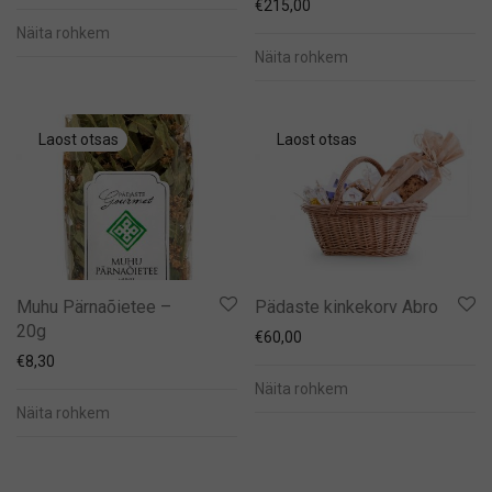
€
215,00
Näita rohkem
Näita rohkem
Muhu Pärnaõietee –
Pädaste kinkekorv Abro
20g
€
60,00
€
8,30
Näita rohkem
Näita rohkem