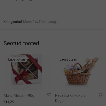
Kategooriad:
Mohn Gin
,
Toit ja Joogid
Seotud tooted
Muhu Maius – 90g
Pädaste kinkekorv
Dago
€
11,25