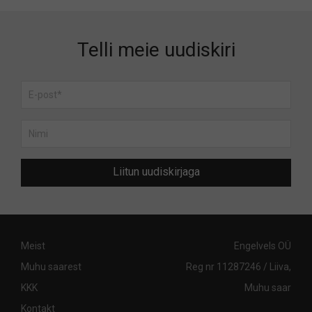
Telli meie uudiskiri
Liitun uudiskirjaga
Meist
Engelvels OÜ
Muhu saarest
Reg nr 11287246 / Liiva,
KKK
Muhu saar
Kontakt