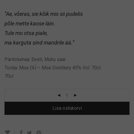
“Ae, võeras, sie kõik mis sii pudelis
põle mette kaose läin.
Tule mo otsa piale,
ma karguta sind mandrile ää.”
Päritolumaa: Eesti, Muhu saar
Tootja: Moe OÜ – Moe Distillery 45% Vol. 70cl
70cl
Lisa ostukorvi