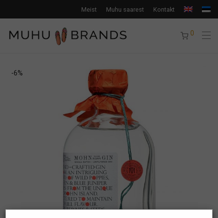
Meist
Muhu saarest
Kontakt
0
-
6
%