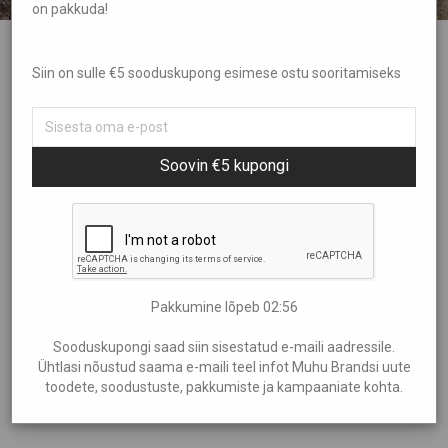
on pakkuda!
Võitoos
Siin on sulle €5 sooduskupong esimese ostu sooritamiseks
€
31,25
Soovin €5 kupongi
Mõõdud: 13x8cm, h 5cm
Pakkumine lõpeb
02:55
Lisa ostukorvi
Sooduskupongi saad siin sisestatud e-maili aadressile.
Ühtlasi nõustud saama e-maili teel infot Muhu Brandsi uute
toodete, soodustuste, pakkumiste ja kampaaniate kohta.