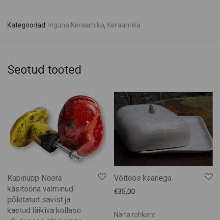
Kategooriad:
Inguna Keraamika
,
Keraamika
Seotud tooted
Kapinupp Noora
Võitoos kaanega
käsitööna valminud
€
35,00
põletatud savist ja
kaetud läikiva kollase
Näita rohkem