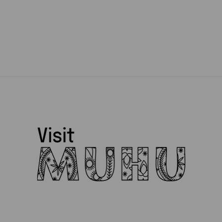
Muhu Puidukoda
Muhu Toidupank
Muhu Tõnise Talu
Muhu vald
Muhufitness
Muhulife
Muhurito
MuRu Craft
Mütsiministeerium
Pädaste Gourmet
Peeter Dudnik
Piret Lember
Ranna Mesila
Reine Uspenski
Siiri Ülem