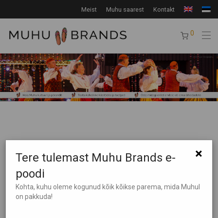
Meist
Muhu saarest
Kontakt
0
×
Tere tulemast Muhu Brands e-
poodi
Tooteotsing
Kohta, kuhu oleme kogunud kõik kõikse parema, mida Muhul
on pakkuda!
Tootekategooriad