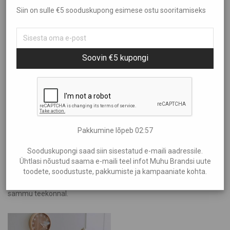
Siin on sulle €5 sooduskupong esimese ostu sooritamiseks
Sorteeri
Kõik
Aed ja Kümblus
Filtreeri hinna järgi
Populaarsus
Brändid
Uudsus
Soovin €5 kupongi
Aire Liik
Hind: madalamast kõrgemaks
Showing
“Halla”
Anne Kana
Hind: kõrgemast madalamaks
Anu Kabur
€70
—
€80
Araan
Eliia Laats
Pakkumine lõpeb
02:56
Halla
Sooduskupongi saad siin sisestatud e-maili aadressile.
Helen Maandi
Ühtlasi nõustud saama e-maili teel infot Muhu Brandsi uute
Tõhus teraapia kõne ja neelamishäirete leevendamiseks –
Idea Farm
toodete, soodustuste, pakkumiste ja kampaaniate kohta.
paranda oma elukvaliteeti spetsialistide abiga, kes toetavad iga
Inguna Keraamika
sammu teekonnal.
Irena Tarvis
Kalmer Saar