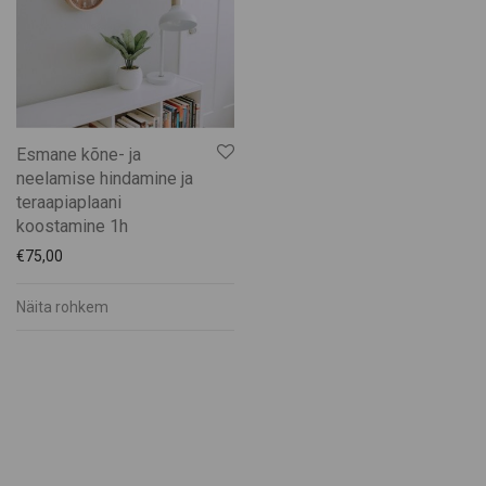
Kätli Saarkoppel-Kruuser
Katrin Pauts
Keskküla Kunstitalu
KÜMU
Männiku käsitöötuba
Esmane kõne- ja
Maris Mägi
neelamise hindamine ja
Mart Veltmander
teraapiaplaani
koostamine 1h
Mohn Gin
€
75,00
Muhu Brands
Muhu Jäätise Wabrik
Näita rohkem
Muhu Liha
Muhu Mesi
Muhu Pagarid
Muhu Pärandikool
Muhu Pruulikoda