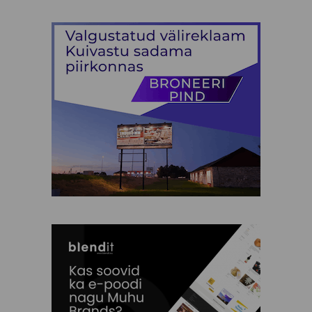
Silja Kuusk
SPA Palju
TH garage
Tiina Saar
Triinu Traumann
Vilja Promet
Ehted
Elamused
Heategevus
Ilu Elab
Kinkekaardid
Kinkekomplektid
Kunst
Lastele
Muhu Käsitöö