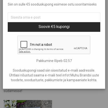
Siin on sulle €5 sooduskupong esimese ostu sooritamiseks
Sorteeri
Kõik
Aed ja Kümblus
Filtreeri hinna järgi
Populaarsus
Brändid
Soovin €5 kupongi
Uudsus
Aire Liik
Hind: madalamast kõrgemaks
Showing
“Peeter Dudnik”
Anne Kana
Hind: kõrgemast madalamaks
Anu Kabur
€10
—
€20
Araan
Eliia Laats
Pakkumine lõpeb
02:56
Halla
Sooduskupongi saad siin sisestatud e-maili aadressile.
Helen Maandi
Ühtlasi nõustud saama e-maili teel infot Muhu Brandsi uute
Lõetsa Matsi Peetri lood ja laulud – elurõõmsad jutud ja
Idea Farm
toodete, soodustuste, pakkumiste ja kampaaniate kohta.
meeleolukad viisid, mis toovad kuulajale naeratuse ja soojust
Inguna Keraamika
südamesse!
Irena Tarvis
Kalmer Saar