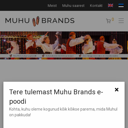
Meist
Muhu saarest
Kontakt
0
×
Tere tulemast Muhu Brands e-
poodi
Tooteotsing
Kohta, kuhu oleme kogunud kõik kõikse parema, mida Muhul
on pakkuda!
Tootekategooriad