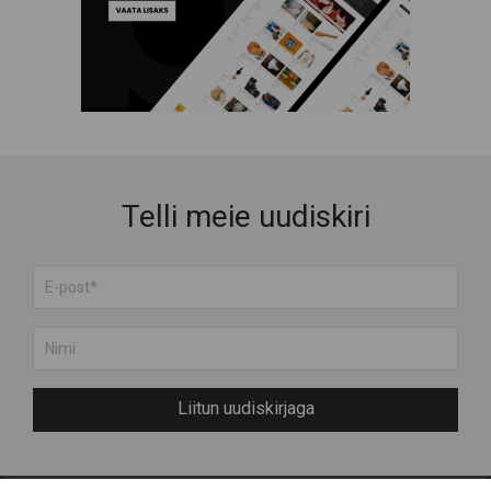
Puidust tooted
Raamatud ja Muusika
Rõivad
Suveniirid
Teenused
Toit ja Joogid
Telli meie uudiskiri
Liitun uudiskirjaga