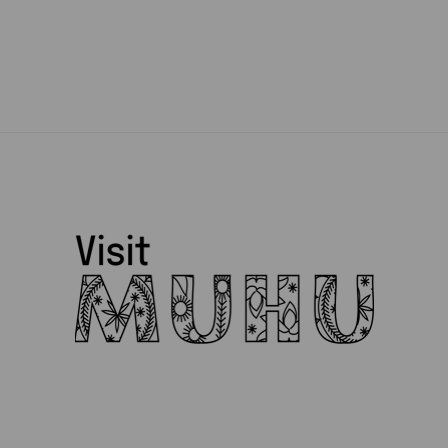
Muhu Puidukoda
Muhu Toidupank
Muhu Tõnise Talu
Muhu vald
Muhufitness
Muhulife
Muhurito
MuRu Craft
Mütsiministeerium
Pädaste Gourmet
Peeter Dudnik
Piret Lember
Ranna Mesila
Reine Uspenski
Siiri Ülem