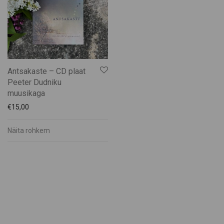
Kätli Saarkoppel-Kruuser
Katrin Pauts
Keskküla Kunstitalu
KÜMU
Männiku käsitöötuba
Antsakaste – CD plaat
Maris Mägi
Peeter Dudniku
Mart Veltmander
muusikaga
Mohn Gin
€
15,00
Muhu Brands
Näita rohkem
Muhu Jäätise Wabrik
Muhu Liha
Muhu Mesi
Muhu Pagarid
Muhu Pärandikool
Muhu Pruulikoda