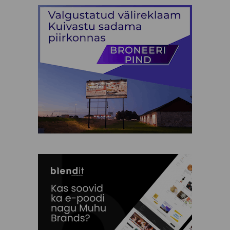
Silja Kuusk
SPA Palju
TH garage
Tiina Saar
Triinu Traumann
Vilja Promet
Ehted
Elamused
Heategevus
Ilu Elab
Kinkekaardid
Kinkekomplektid
Kunst
Lastele
Muhu Käsitöö