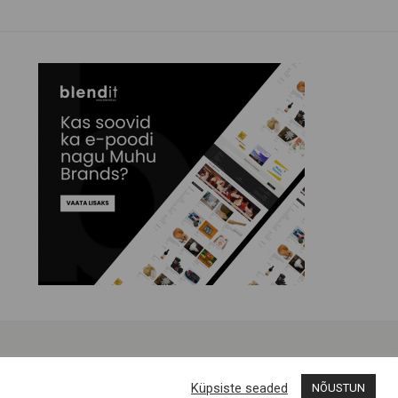
Küpsiste seaded
NÕUSTUN