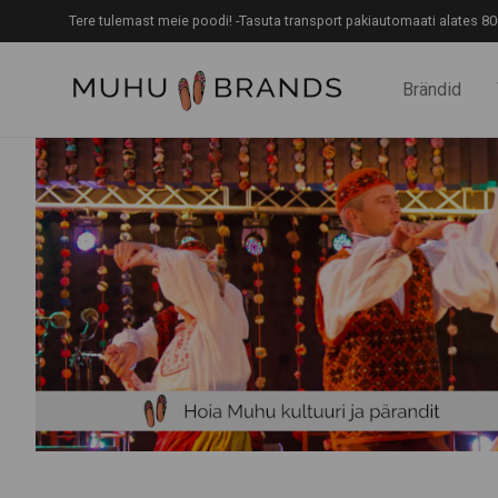
Tere tulemast meie poodi! -Tasuta transport pakiautomaati alates 80
Brändid