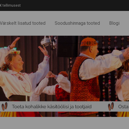
€ tellimusest
Värskelt lisatud tooted
Soodushinnaga tooted
Blogi