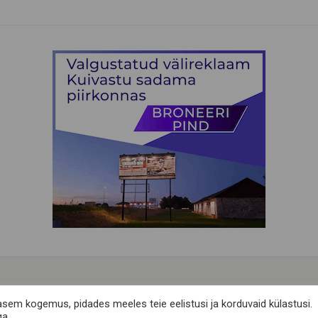
Telli meie uudiskiri
asem kogemus, pidades meeles teie eelistusi ja korduvaid külastusi.
ga.