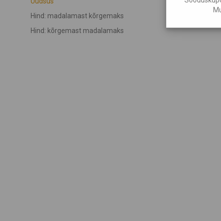
Uudsus
Mu
Hind: madalamast kõrgemaks
Hind: kõrgemast madalamaks