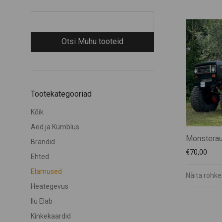
Tootekategooriad
Kõik
Aed ja Kümblus
Monsterau
Brändid
€
70,00
Ehted
Elamused
Näita rohk
Heategevus
Ilu Elab
Kinkekaardid