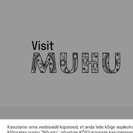
Kasutame oma veebisaidil küpsiseid, et anda teile kõige asjakoh
Klõpsates nuppu "Nõustu", nõustute KÕIGI küpsiste kasutamise