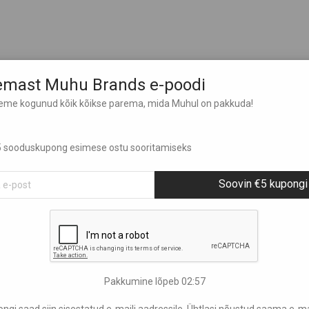
lemast Muhu Brands e-poodi
leme kogunud kõik kõikse parema, mida Muhul on pakkuda!
 €5 sooduskupong esimese ostu sooritamiseks
Soovin €5 kupongi
Pakkumine lõpeb
02:56
gi saad siin sisestatud e-maili aadressile. Ühtlasi nõustud saama e-mail