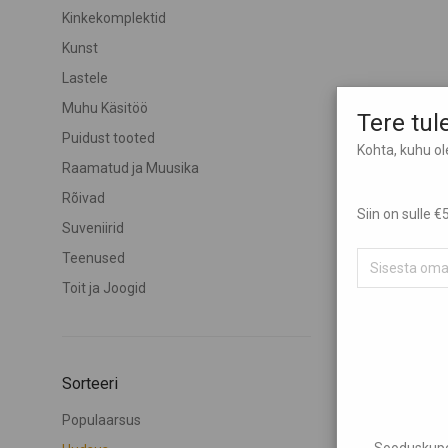
Kinkekomplektid
Kunst
Lastele
Muhu Käsitöö
Tere tu
Puidust tooted
Kohta, kuhu o
Raamatud ja Muusika
Rõivad
Siin on sulle
Suveniirid
Teenused
Toit ja Joogid
Sorteeri
Populaarsus
Sooduskupon