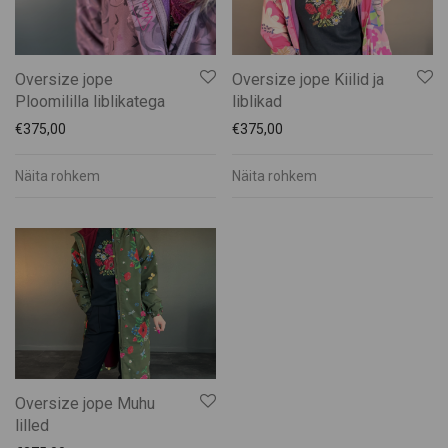
Oversize jope
Oversize jope Kiilid ja
Ploomililla liblikatega
liblikad
€
375,00
€
375,00
Näita rohkem
Näita rohkem
Oversize jope Muhu
lilled