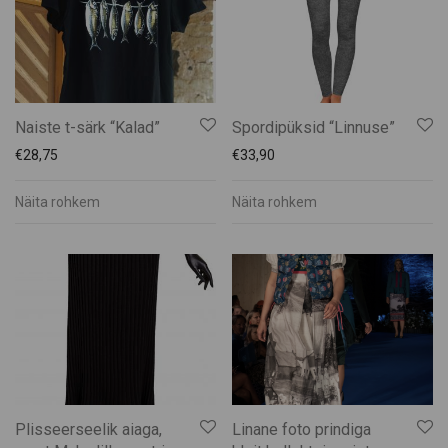
Naiste t-särk “Kalad”
Spordipüksid “Linnuse”
€
28,75
€
33,90
Näita rohkem
Näita rohkem
Plisseerseelik aiaga,
Linane foto prindiga