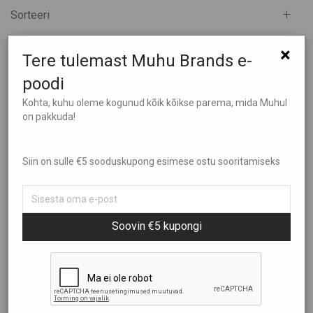
Sorteeri
Kõik
Aed ja Kümblus
Filtreeri hinna järgi
×
Populaarsus
Tere tulemast Muhu Brands e-
Brändid
Uudsus
poodi
Ehted
Hind: madalamast kõrgemaks
Showing
“Rõivad”
Kohta, kuhu oleme kogunud kõik kõikse parema, mida Muhul
Elamused
on pakkuda!
Hind: kõrgemast madalamaks
€10
—
€390
Heategevus
Ilu Elab
Siin on sulle €5 sooduskupong esimese ostu sooritamiseks
Kinkekaardid
Kinkekomplektid
Kunst
Soovin €5 kupongi
Lastele
Muhu Käsitöö
Spordiretuusid Muhu
Spordirinnahoidja Muhu
Puidust tooted
Lilled
Lilled ja Liblikad
Raamatud ja Muusika
€
59,00
€
39,00