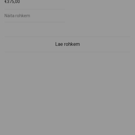
€
375,00
Näita rohkem
Lae rohkem