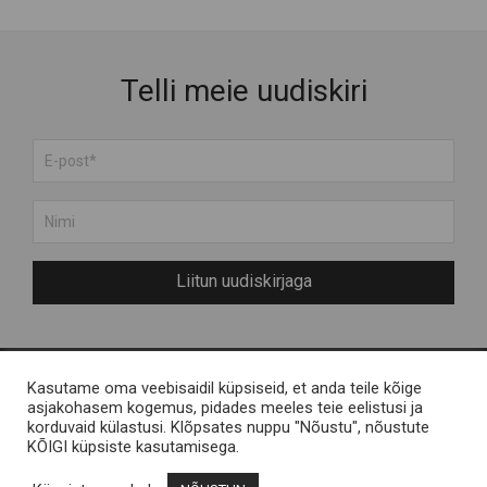
Telli meie uudiskiri
Liitun uudiskirjaga
Kasutame oma veebisaidil küpsiseid, et anda teile kõige
Meist
Engelvels OÜ
asjakohasem kogemus, pidades meeles teie eelistusi ja
korduvaid külastusi. Klõpsates nuppu "Nõustu", nõustute
Muhu saarest
Reg nr 11287246 / Liiva,
KÕIGI küpsiste kasutamisega.
KKK
Muhu saar