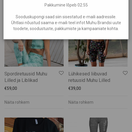
Rõivad
Pakkumine lõpeb
02:54
Näita rohkem
Näita rohkem
Lapsed
Sooduskupongi saad siin sisestatud e-maili aadressile.
Mehed
Ühtlasi nõustud saama e-maili teel infot Muhu Brandsi uute
Naised
toodete, soodustuste, pakkumiste ja kampaaniate kohta.
Suveniirid
Teenused
Toit ja Joogid
Spordiretuusid Muhu
Lühikesed liibuvad
Lilled ja Liblikad
retuusid Muhu Lilled
€
59,00
€
39,00
Näita rohkem
Näita rohkem