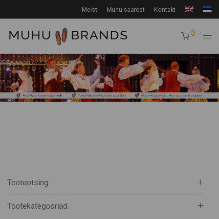
Meist
Muhu saarest
Kontakt
0
Tooteotsing
Tootekategooriad