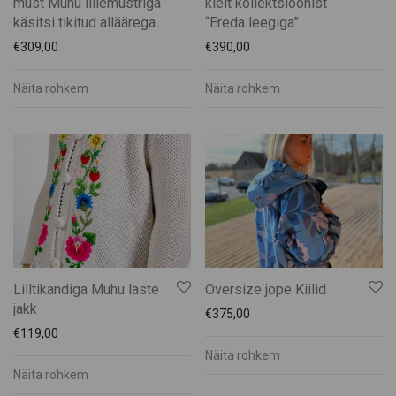
must Muhu lillemustriga
kleit kollektsioonist
käsitsi tikitud alläärega
“Ereda leegiga”
€
309,00
€
390,00
Näita rohkem
Näita rohkem
Lilltikandiga Muhu laste
Oversize jope Kiilid
jakk
€
375,00
€
119,00
Näita rohkem
Näita rohkem