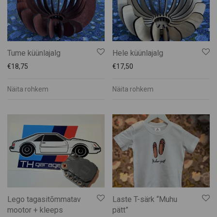
Tume küünlajalg
Hele küünlajalg
€
18,75
€
17,50
Näita rohkem
Näita rohkem
Lego tagasitõmmatav
Laste T-särk “Muhu
mootor + kleeps
pätt”