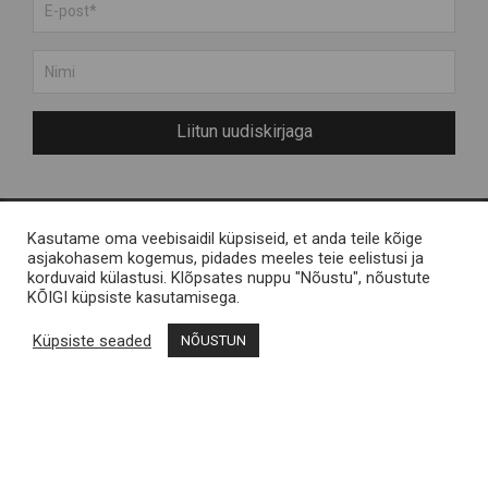
Liitun uudiskirjaga
Kasutame oma veebisaidil küpsiseid, et anda teile kõige
Meist
Engelvels OÜ
asjakohasem kogemus, pidades meeles teie eelistusi ja
korduvaid külastusi. Klõpsates nuppu "Nõustu", nõustute
Muhu saarest
Reg nr 11287246 / Liiva,
KÕIGI küpsiste kasutamisega.
KKK
Muhu saar
Küpsiste seaded
NÕUSTUN
Kontakt
Müügitingimused
Muhu Brands
Privaatsustingimused
Loomekoondis Vana
Vallamaja, Liiva, Muhu
shop@muhubrands.com
/