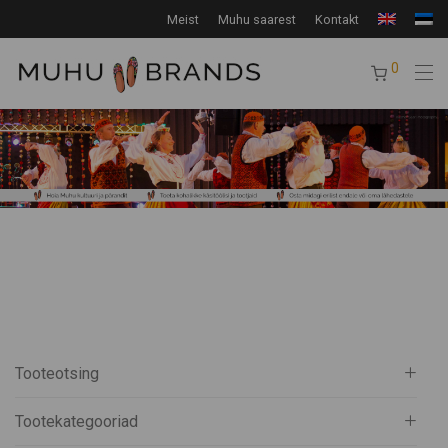
Meist
Muhu saarest
Kontakt
0
Tooteotsing
Tootekategooriad