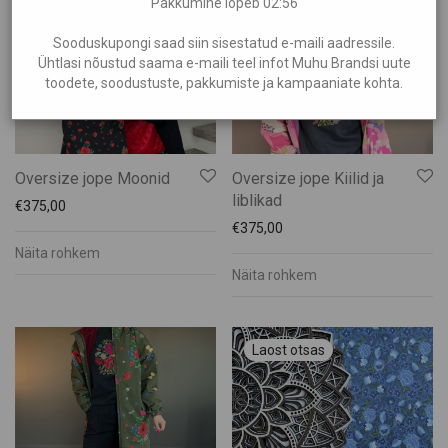
Pakkumine lõpeb
02:55
Rõivad
Suveniirid
Sooduskupongi saad siin sisestatud e-maili aadressile.
Ühtlasi nõustud saama e-maili teel infot Muhu Brandsi uute
Teenused
toodete, soodustuste, pakkumiste ja kampaaniate kohta.
Toit ja Joogid
Oversize jope Moonid
Oversize jope Kiilid ja
liblikad
€
375,00
€
375,00
Näita rohkem
Näita rohkem