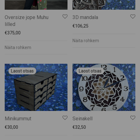
Oversize jope Muhu
3D mandala
lilled
€
106,25
€
375,00
Näita rohkem
Näita rohkem
Minikummut
Seinakell
€
30,00
€
32,50