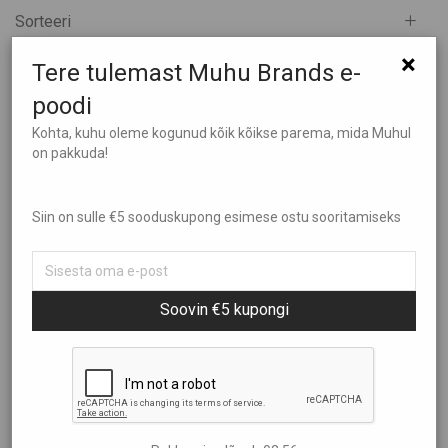
Sorteeri
Kõik
×
Aed ja Kümblus
Tere tulemast Muhu Brands e-
Filtreeri hinna järgi
Populaarsus
Brändid
poodi
Uudsus
Ehted
Kohta, kuhu oleme kogunud kõik kõikse parema, mida Muhul
Hind: madalamast kõrgemaks
Elamused
on pakkuda!
Hind: kõrgemast madalamaks
€0
—
€2.690
Heategevus
Ilu Elab
Siin on sulle €5 sooduskupong esimese ostu sooritamiseks
Kinkekaardid
Kinkekomplektid
Oversize jope Putukate
Oversize jope
Kunst
Soovin €5 kupongi
marss
Ploomililla liblikatega
Lastele
€
375,00
€
375,00
Muhu Käsitöö
Puidust tooted
Näita rohkem
Näita rohkem
Raamatud ja Muusika