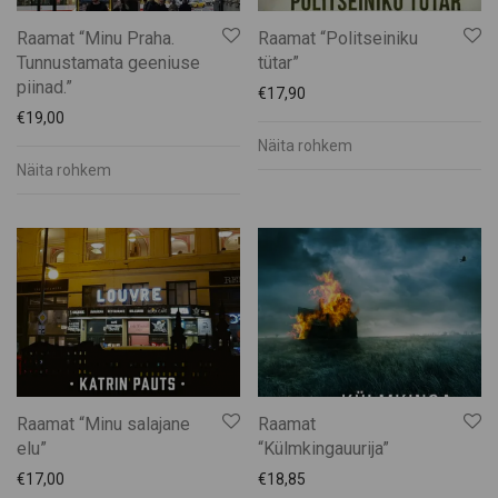
Muhu Puidukoda
Raamat “Minu Praha.
Raamat “Politseiniku
Muhu Toidupank
Tunnustamata geeniuse
tütar”
Muhu Tõnise Talu
piinad.”
€
17,90
Muhu vald
€
19,00
Muhufitness
Näita rohkem
Näita rohkem
Muhulife
Muhurito
MuRu Craft
Mütsiministeerium
Pädaste Gourmet
Peeter Dudnik
Piret Lember
Ranna Mesila
Raamat “Minu salajane
Raamat
Reine Uspenski
elu”
“Külmkingauurija”
Siiri Ülem
€
17,00
€
18,85