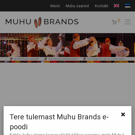
Meist
Muhu saarest
Kontakt
0
×
Tooteotsing
Tere tulemast Muhu Brands e-
poodi
Tootekategooriad