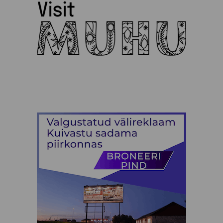
Puidust tooted
Raamatud ja Muusika
Rõivad
Suveniirid
Teenused
Toit ja Joogid