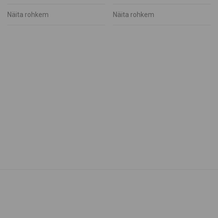
Silja Kuusk
Näita rohkem
Näita rohkem
SPA Palju
TH garage
Tiina Saar
Triinu Traumann
Vilja Promet
Ehted
Elamused
Heategevus
Ilu Elab
Kinkekaardid
Kinkekomplektid
Kunst
Lastele
Muhu Käsitöö