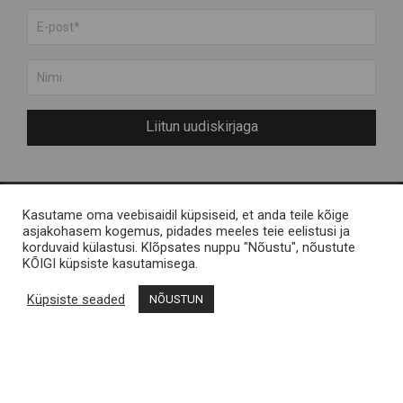
Liitun uudiskirjaga
Kasutame oma veebisaidil küpsiseid, et anda teile kõige
Meist
Engelvels OÜ
asjakohasem kogemus, pidades meeles teie eelistusi ja
korduvaid külastusi. Klõpsates nuppu "Nõustu", nõustute
Muhu saarest
Reg nr 11287246 / Liiva,
KÕIGI küpsiste kasutamisega.
KKK
Muhu saar
Küpsiste seaded
NÕUSTUN
Kontakt
Müügitingimused
Muhu Brands
Privaatsustingimused
Loomekoondis Vana
Vallamaja, Liiva, Muhu