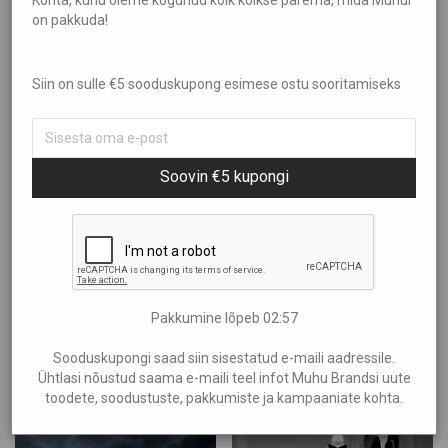
Kohta, kuhu oleme kogunud kõik kõikse parema, mida Muhul
on pakkuda!
Sorteeri
Kõik
Aed ja Kümblus
Filtreeri hinna järgi
Populaarsus
Siin on sulle €5 sooduskupong esimese ostu sooritamiseks
Brändid
Uudsus
Aire Liik
Hind: madalamast kõrgemaks
Showing
“Katrin Pauts”
Anne Kana
Hind: kõrgemast madalamaks
Soovin €5 kupongi
Anu Kabur
€10
—
€20
Araan
Eliia Laats
Halla
Helen Maandi
Pakkumine lõpeb
02:57
Põnevad krimiteosed otse Muhu saarelt! Avasta haaravad lood,
Idea Farm
mis hoiavad sind põnevuse kütkes viimase leheküljeni.
Sooduskupongi saad siin sisestatud e-maili aadressile.
Inguna Keraamika
Ühtlasi nõustud saama e-maili teel infot Muhu Brandsi uute
Irena Tarvis
toodete, soodustuste, pakkumiste ja kampaaniate kohta.
Kalmer Saar