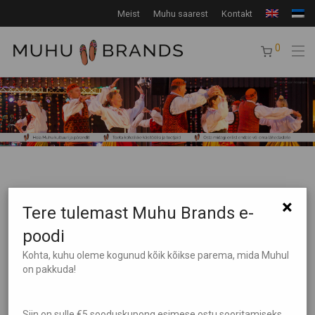
Meist
Muhu saarest
Kontakt
0
×
Tere tulemast Muhu Brands e-
poodi
Kohta, kuhu oleme kogunud kõik kõikse parema, mida Muhul
Tooteotsing
on pakkuda!
Tootekategooriad
Siin on sulle €5 sooduskupong esimese ostu sooritamiseks