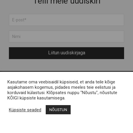
Telli meie uudiskiri
Liitun uudiskirjaga
Kasutame oma veebisaidil küpsiseid, et anda teile kõige
Meist
Engelvels OÜ
asjakohasem kogemus, pidades meeles teie eelistusi ja
korduvaid külastusi. Klõpsates nuppu "Nõustu", nõustute
Muhu saarest
Reg nr 11287246 / Liiva,
KÕIGI küpsiste kasutamisega.
KKK
Muhu saar
Küpsiste seaded
NÕUSTUN
Kontakt
Müügitingimused
Muhu Brands
Privaatsustingimused
Loomekoondis Vana