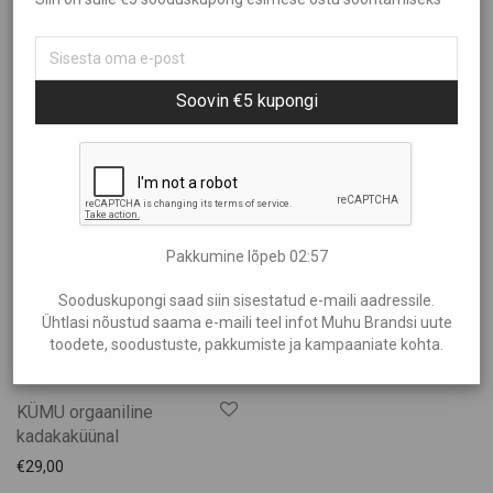
Sorteeri
Kõik
Aed ja Kümblus
Filtreeri hinna järgi
Populaarsus
Soovin €5 kupongi
Brändid
Uudsus
Ehted
Hind: madalamast kõrgemaks
Showing
“Küünlad”
Elamused
Hind: kõrgemast madalamaks
€20
—
€30
Heategevus
Ilu Elab
Pakkumine lõpeb
02:57
Kinkekaardid
Kinkekomplektid
Sooduskupongi saad siin sisestatud e-maili aadressile.
Ühtlasi nõustud saama e-maili teel infot Muhu Brandsi uute
Kunst
toodete, soodustuste, pakkumiste ja kampaaniate kohta.
Lastele
Muhu Käsitöö
KÜMU orgaaniline
Aksessuaarid
kadakaküünal
Jalatsid
€
29,00